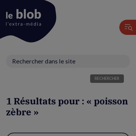
Animation
du
logo
Recherche
1 Résultats pour : « poisson
zèbre »
Utiliser