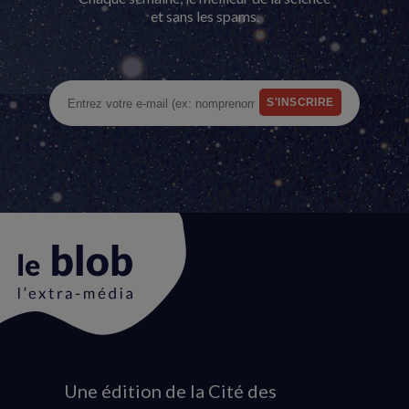
et sans les spams.
Une édition de la Cité des
Animation