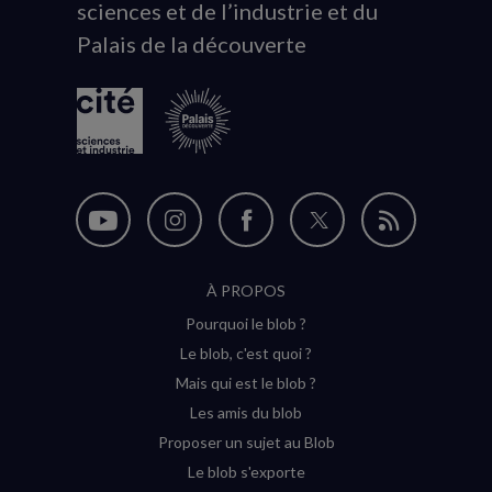
sciences et de l’industrie et du
du
Palais de la découverte
logo
Nous
Nous
Nous
Nous
Flux
suivre
suivre
suivre
suivre
RSS
À PROPOS
sur
sur
sur
sur
Pourquoi le blob ?
YouTube
Instagram
Facebook
Twitter
Le blob, c'est quoi ?
(nouvelle
(nouvelle
(nouvelle
(nouvelle
Mais qui est le blob ?
fenêtre)
fenêtre)
fenêtre)
fenêtre)
Les amis du blob
Proposer un sujet au Blob
Le blob s'exporte