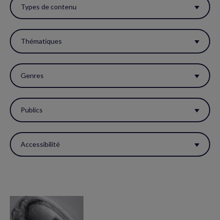
ces
Types de contenu
filtres
pour
Thématiques
réactualiser
la
Genres
page.
Publics
Accessibilité