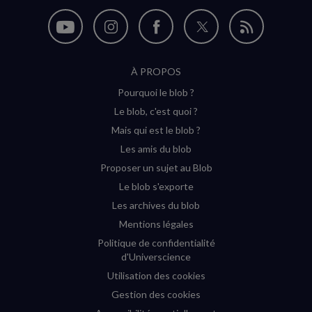
Nous
Nous
Nous
Nous
Flux
suivre
suivre
suivre
suivre
RSS
À PROPOS
sur
sur
sur
sur
Pourquoi le blob ?
YouTube
Instagram
Facebook
Twitter
Le blob, c'est quoi ?
(nouvelle
(nouvelle
(nouvelle
(nouvelle
Mais qui est le blob ?
fenêtre)
fenêtre)
fenêtre)
fenêtre)
Les amis du blob
Proposer un sujet au Blob
Le blob s'exporte
Les archives du blob
Mentions légales
Politique de confidentialité
d'Universcience
Utilisation des cookies
Gestion des cookies