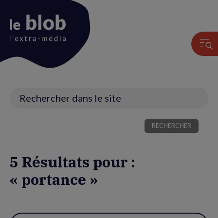
Animation
du
logo
Recherche
5 Résultats pour :
« portance »
Utiliser