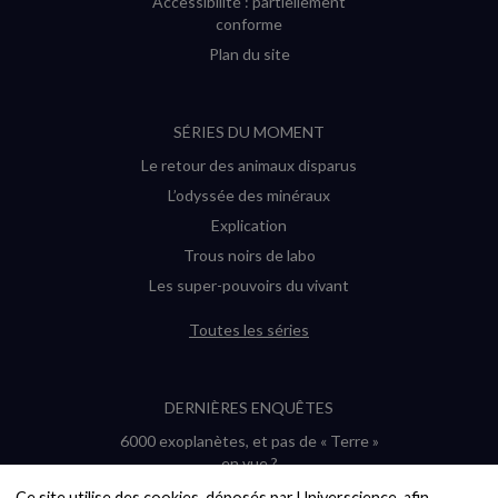
Accessibilité : partiellement
conforme
Plan du site
SÉRIES DU MOMENT
Le retour des animaux disparus
L’odyssée des minéraux
Explication
Trous noirs de labo
Les super-pouvoirs du vivant
Toutes les séries
DERNIÈRES ENQUÊTES
6000 exoplanètes, et pas de « Terre »
en vue ?
Quel avenir pour les cryptos ?
Ce site utilise des cookies, déposés par Universcience, afin 