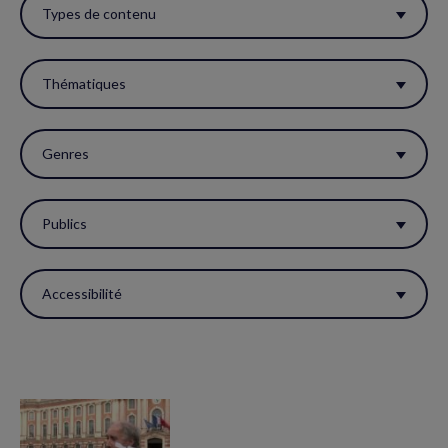
ces
Types de contenu
filtres
pour
Thématiques
réactualiser
la
Genres
page.
Publics
Accessibilité