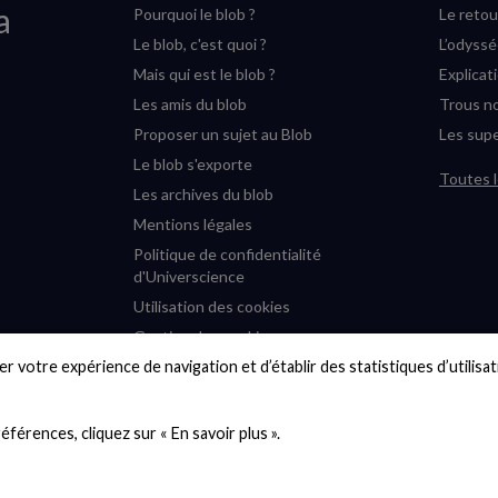
a
Pourquoi le blob ?
Le retou
Le blob, c'est quoi ?
L’odyss
Mais qui est le blob ?
Explicat
Les amis du blob
Trous no
Proposer un sujet au Blob
Les supe
Le blob s'exporte
Toutes l
Les archives du blob
Mentions légales
Politique de confidentialité
d'Universcience
Utilisation des cookies
Gestion des cookies
r votre expérience de navigation et d’établir des statistiques d’utilisati
Accessibilité : partiellement
conforme
Plan du site