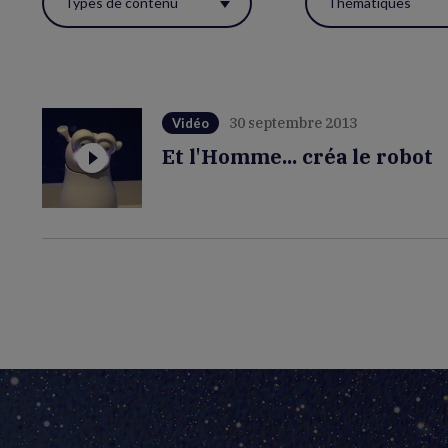
Types de contenu
Thématiques
ces
filtres
pour
réactualiser
30 septembre 2013
Vidéo
la
Et l'Homme... créa le robot
page.