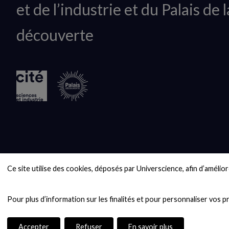
et de l’industrie et du Palais de l
logo
découverte
Ce site utilise des cookies, déposés par Universcience, afin d’améliore
Accepter
Refuser
En savoir plus