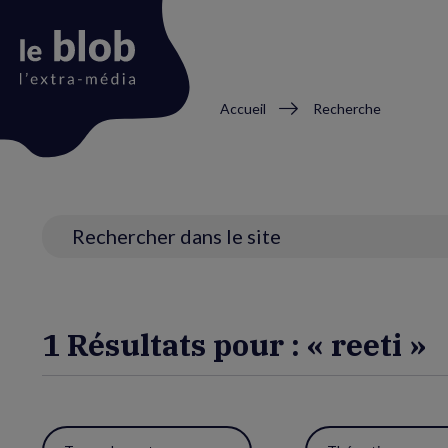
Fil
Accueil
Recherche
d'Ariane
Animation
du
logo
Recherche
1 Résultats pour : « reeti »
Utiliser