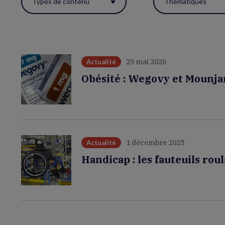
Types de contenu
Thématiques
ces
filtres
pour
réactualiser
29 mai 2026
Actualité
la
Obésité : Wegovy et Mounjar
page.
1 décembre 2025
Actualité
Handicap : les fauteuils ro