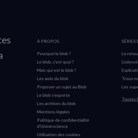
ces
À PROPOS
SÉRIES
a
Pourquoi le blob ?
Le retou
Le blob, c'est quoi ?
L’odyss
Mais qui est le blob ?
Explicat
Les amis du blob
Trous no
Proposer un sujet au Blob
Les supe
Le blob s'exporte
Toutes l
Les archives du blob
Mentions légales
Politique de confidentialité
d'Universcience
Utilisation des cookies