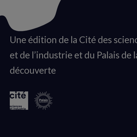
Animation
Une édition de la Cité des scien
du
et de l’industrie et du Palais de l
logo
découverte