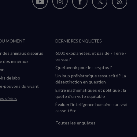
Nous
Nous
Nous
Nous
Flux
suivre
suivre
suivre
suivre
RSS
sur
sur
sur
sur
YouTube
Instagram
Facebook
Twitter
 DU MOMENT
DERNIÈRES ENQUÊTES
(nouvelle
(nouvelle
(nouvelle
(nouvelle
fenêtre)
fenêtre)
fenêtre)
fenêtre)
r des animaux disparus
6000 exoplanètes, et pas de « Terre »
en vue ?
ée des minéraux
Quel avenir pour les cryptos ?
ion
Un loup préhistorique ressuscité ? La
irs de labo
désextinction en question
r-pouvoirs du vivant
Entre mathématiques et politique : la
quête d’un vote équitable
es séries
Évaluer l’intelligence humaine : un vrai
casse-tête
Toutes les enquêtes