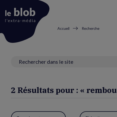
Fil
Accueil
Recherche
d'Ariane
Animation
du
logo
Recherche
2 Résultats pour : « rembo
Utiliser