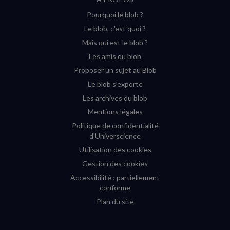
sur
sur
sur
sur
Pourquoi le blob ?
YouTube
Instagram
Facebook
Twitter
Le blob, c'est quoi ?
(nouvelle
(nouvelle
(nouvelle
(nouvelle
Mais qui est le blob ?
fenêtre)
fenêtre)
fenêtre)
fenêtre)
Les amis du blob
Proposer un sujet au Blob
Le blob s'exporte
Les archives du blob
Mentions légales
Politique de confidentialité
d'Universcience
Utilisation des cookies
Gestion des cookies
Accessibilité : partiellement
conforme
Plan du site