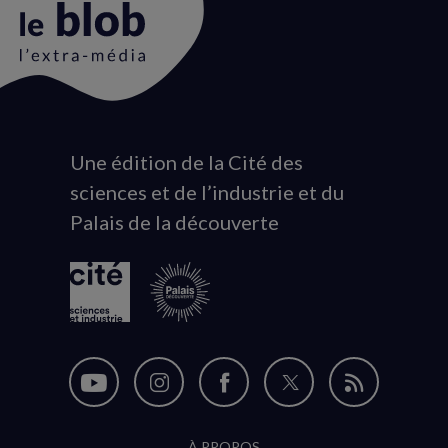
Une édition de la Cité des
Animation
sciences et de l’industrie et du
du
Palais de la découverte
logo
Nous
Nous
Nous
Nous
Flux
suivre
suivre
suivre
suivre
RSS
À PROPOS