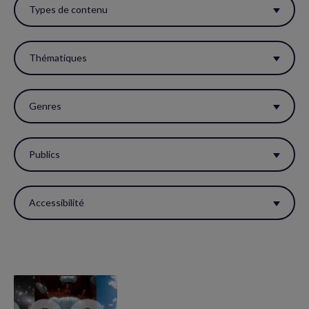
ces
Types de contenu
filtres
pour
Thématiques
réactualiser
la
Genres
page.
Publics
Accessibilité