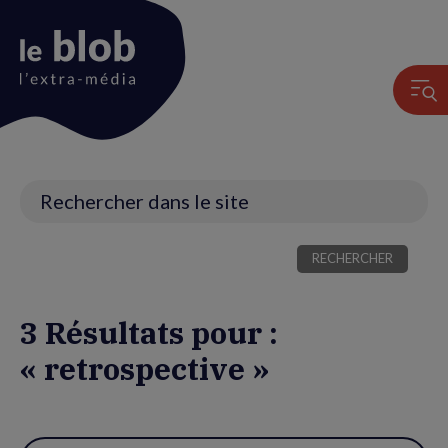
Animation
du
logo
Recherche
3 Résultats pour :
« retrospective »
Utiliser