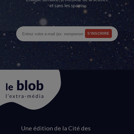
et sans les spams.
Une édition de la Cité des
Animation