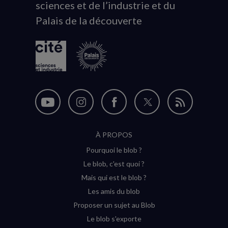
sciences et de l’industrie et du
du
Palais de la découverte
logo
Nous
Nous
Nous
Nous
Flux
suivre
suivre
suivre
suivre
RSS
À PROPOS
sur
sur
sur
sur
Pourquoi le blob ?
YouTube
Instagram
Facebook
Twitter
Le blob, c'est quoi ?
(nouvelle
(nouvelle
(nouvelle
(nouvelle
Mais qui est le blob ?
fenêtre)
fenêtre)
fenêtre)
fenêtre)
Les amis du blob
Proposer un sujet au Blob
Le blob s'exporte