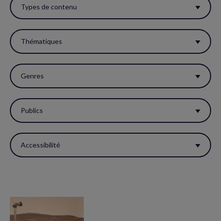
ces
Types de contenu
filtres
pour
Thématiques
réactualiser
la
Genres
page.
Publics
Accessibilité