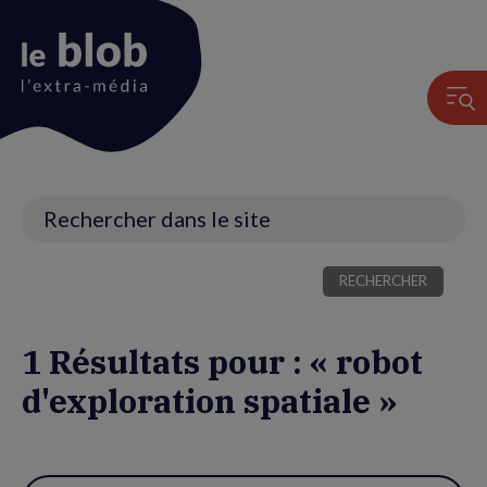
Animation
du
logo
Recherche
1 Résultats pour : « robot
d'exploration spatiale »
Utiliser