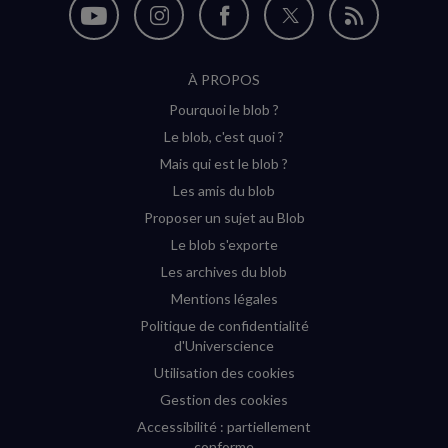
Nous
Nous
Nous
Nous
Flux
suivre
suivre
suivre
suivre
RSS
À PROPOS
sur
sur
sur
sur
Pourquoi le blob ?
YouTube
Instagram
Facebook
Twitter
Le blob, c'est quoi ?
(nouvelle
(nouvelle
(nouvelle
(nouvelle
Mais qui est le blob ?
fenêtre)
fenêtre)
fenêtre)
fenêtre)
Les amis du blob
Proposer un sujet au Blob
Le blob s'exporte
Les archives du blob
Mentions légales
Politique de confidentialité
d'Universcience
Utilisation des cookies
Gestion des cookies
Accessibilité : partiellement
conforme