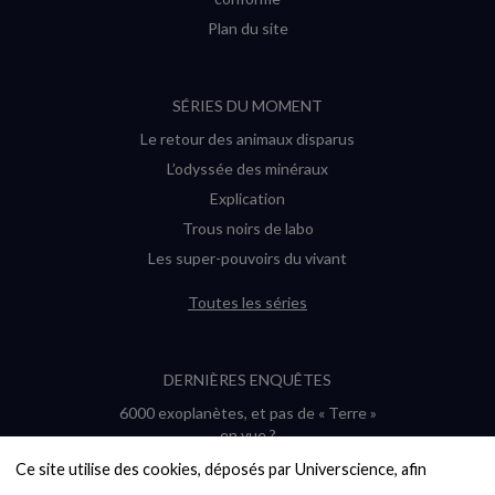
Plan du site
SÉRIES DU MOMENT
Le retour des animaux disparus
L’odyssée des minéraux
Explication
Trous noirs de labo
Les super-pouvoirs du vivant
Toutes les séries
DERNIÈRES ENQUÊTES
6000 exoplanètes, et pas de « Terre »
en vue ?
Quel avenir pour les cryptos ?
Ce site utilise des cookies, déposés par Universcience, afin 
Un loup préhistorique ressuscité ? La