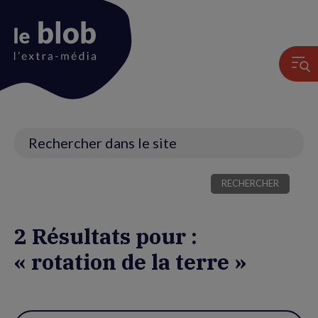
Animation
du
logo
Recherche
2 Résultats pour :
« rotation de la terre »
Utiliser