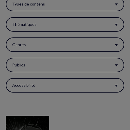
ces
Types de contenu
filtres
pour
Thématiques
réactualiser
la
Genres
page.
Publics
Accessibilité