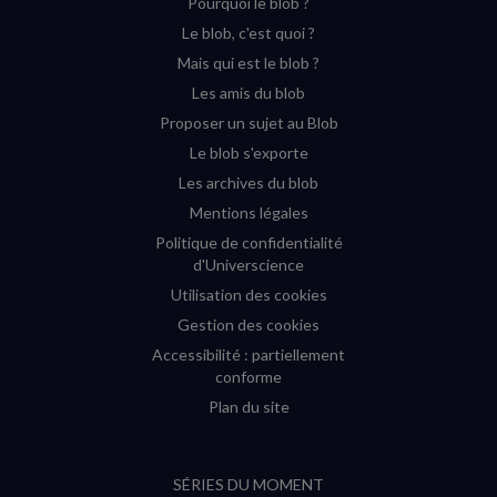
Pourquoi le blob ?
YouTube
Instagram
Facebook
Twitter
Le blob, c'est quoi ?
(nouvelle
(nouvelle
(nouvelle
(nouvelle
Mais qui est le blob ?
fenêtre)
fenêtre)
fenêtre)
fenêtre)
Les amis du blob
Proposer un sujet au Blob
Le blob s'exporte
Les archives du blob
Mentions légales
Politique de confidentialité
d'Universcience
Utilisation des cookies
Gestion des cookies
Accessibilité : partiellement
conforme
Plan du site
SÉRIES DU MOMENT