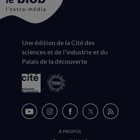
Une édition de la Cité des
Animation
sciences et de l’industrie et du
du
Palais de la découverte
logo
Nous
Nous
Nous
Nous
Flux
suivre
suivre
suivre
suivre
RSS
À PROPOS
sur
sur
sur
sur