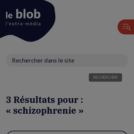
Animation
du
logo
Recherche
3 Résultats pour :
« schizophrenie »
Utiliser