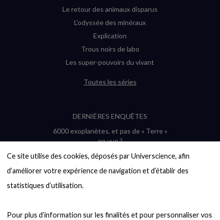
Le retour des animaux disparus
L’odyssée des minéraux
Explication
Trous noirs de labo
Les super-pouvoirs du vivant
Toutes les séries
DERNIÈRES ENQUÊTES
6000 exoplanètes, et pas de « Terre »
en vue ?
Quel avenir pour les cryptos ?
Ce site utilise des cookies, déposés par Universcience, afin 
Un loup préhistorique ressuscité ? La
d’améliorer votre expérience de navigation et d’établir des 
désextinction en question
statistiques d’utilisation.

Entre mathématiques et politique : la
quête d’un vote équitable
Évaluer l’intelligence humaine : un vrai
Pour plus d’information sur les finalités et pour personnaliser vos 