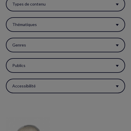
ces
Types de contenu
filtres
pour
Thématiques
réactualiser
la
Genres
page.
Publics
Accessibilité