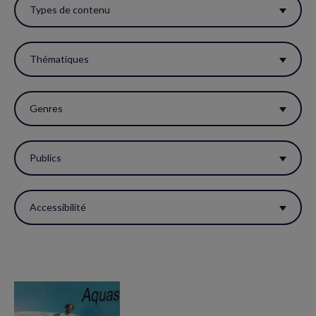
ces
Types de contenu
filtres
pour
Thématiques
réactualiser
la
Genres
page.
Publics
Accessibilité