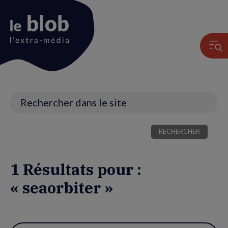
Animation
du
logo
Recherche
1 Résultats pour :
« seaorbiter »
Utiliser