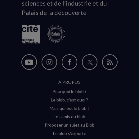
sciences et de l’industrie et du
du
Palais de la découverte
logo
Nous
Nous
Nous
Nous
Flux
suivre
suivre
suivre
suivre
RSS
À PROPOS
sur
sur
sur
sur
Pourquoi le blob ?
YouTube
Instagram
Facebook
Twitter
Le blob, c'est quoi ?
(nouvelle
(nouvelle
(nouvelle
(nouvelle
Mais qui est le blob ?
fenêtre)
fenêtre)
fenêtre)
fenêtre)
Les amis du blob
Proposer un sujet au Blob
Le blob s'exporte