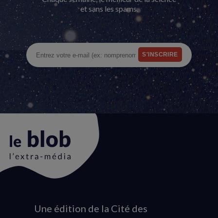
et sans les spams.
Une édition de la Cité des
Animation