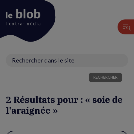
Animation
du
logo
Recherche
2 Résultats pour : « soie de
l'araignée »
Utiliser