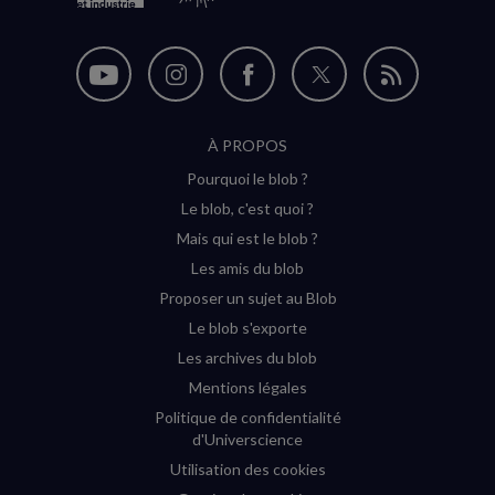
Nous
Nous
Nous
Nous
Flux
suivre
suivre
suivre
suivre
RSS
À PROPOS
sur
sur
sur
sur
Pourquoi le blob ?
YouTube
Instagram
Facebook
Twitter
Le blob, c'est quoi ?
(nouvelle
(nouvelle
(nouvelle
(nouvelle
Mais qui est le blob ?
fenêtre)
fenêtre)
fenêtre)
fenêtre)
Les amis du blob
Proposer un sujet au Blob
Le blob s'exporte
Les archives du blob
Mentions légales
Politique de confidentialité
d'Universcience
Utilisation des cookies