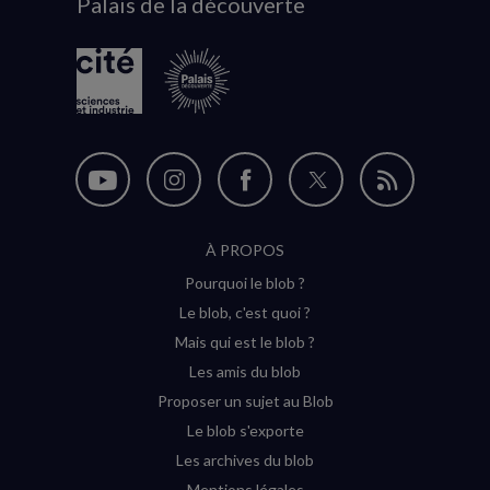
Palais de la découverte
logo
Nous
Nous
Nous
Nous
Flux
suivre
suivre
suivre
suivre
RSS
À PROPOS
sur
sur
sur
sur
Pourquoi le blob ?
YouTube
Instagram
Facebook
Twitter
Le blob, c'est quoi ?
(nouvelle
(nouvelle
(nouvelle
(nouvelle
Mais qui est le blob ?
fenêtre)
fenêtre)
fenêtre)
fenêtre)
Les amis du blob
Proposer un sujet au Blob
Le blob s'exporte
Les archives du blob
Mentions légales