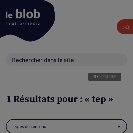
Animation
du
logo
Recherche
1 Résultats pour : « tep »
Utiliser
ces
Types de contenu