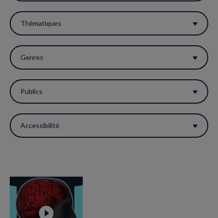
filtres
pour
Thématiques
réactualiser
la
Genres
page.
Publics
Accessibilité