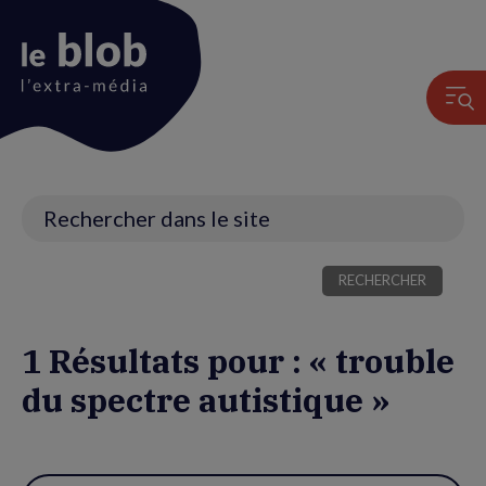
Animation
du
logo
Recherche
1 Résultats pour : « trouble
du spectre autistique »
Utiliser