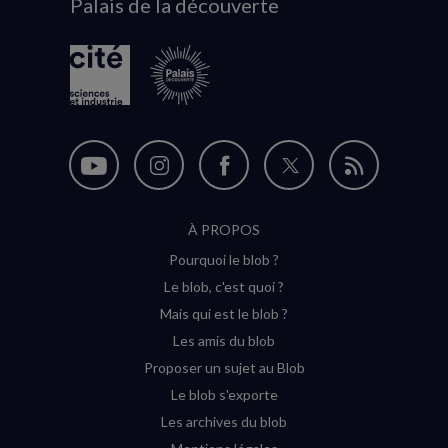
Palais de la découverte
logo
Nous
Nous
Nous
Nous
Flux
suivre
suivre
suivre
suivre
RSS
À PROPOS
sur
sur
sur
sur
Pourquoi le blob ?
YouTube
Instagram
Facebook
Twitter
Le blob, c'est quoi ?
(nouvelle
(nouvelle
(nouvelle
(nouvelle
Mais qui est le blob ?
fenêtre)
fenêtre)
fenêtre)
fenêtre)
Les amis du blob
Proposer un sujet au Blob
Le blob s'exporte
Les archives du blob