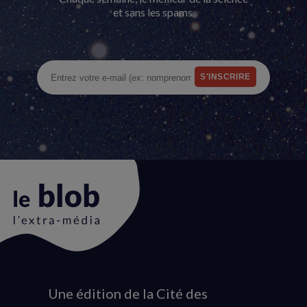
et sans les spams.
Une édition de la Cité des
Animation