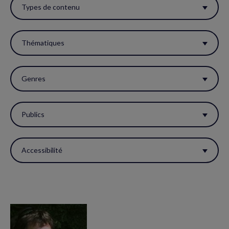
ces
Types de contenu
filtres
pour
Thématiques
réactualiser
la
Genres
page.
Publics
Accessibilité