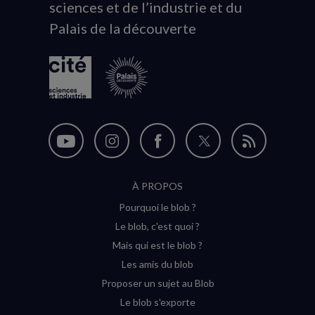
sciences et de l’industrie et du
du
Palais de la découverte
logo
Nous
Nous
Nous
Nous
Flux
suivre
suivre
suivre
suivre
RSS
À PROPOS
sur
sur
sur
sur
Pourquoi le blob ?
YouTube
Instagram
Facebook
Twitter
Le blob, c'est quoi ?
(nouvelle
(nouvelle
(nouvelle
(nouvelle
Mais qui est le blob ?
fenêtre)
fenêtre)
fenêtre)
fenêtre)
Les amis du blob
Proposer un sujet au Blob
Le blob s'exporte