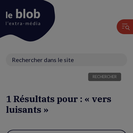
Animation
du
logo
Recherche
1 Résultats pour : « vers
luisants »
Utiliser