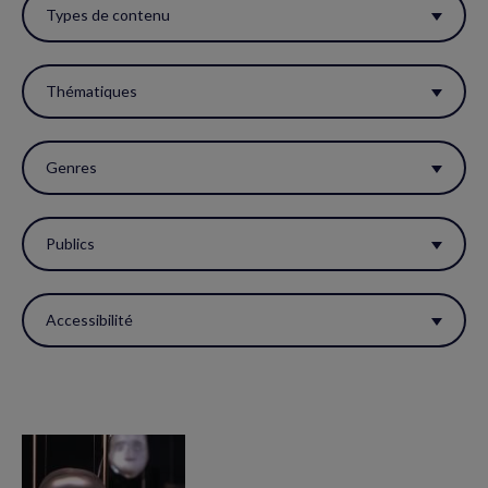
ces
Types de contenu
filtres
pour
Thématiques
réactualiser
la
Genres
page.
Publics
Accessibilité