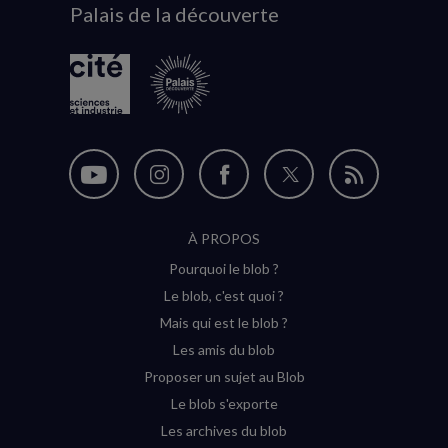
Palais de la découverte
logo
Nous
Nous
Nous
Nous
Flux
suivre
suivre
suivre
suivre
RSS
À PROPOS
sur
sur
sur
sur
Pourquoi le blob ?
YouTube
Instagram
Facebook
Twitter
Le blob, c'est quoi ?
(nouvelle
(nouvelle
(nouvelle
(nouvelle
Mais qui est le blob ?
fenêtre)
fenêtre)
fenêtre)
fenêtre)
Les amis du blob
Proposer un sujet au Blob
Le blob s'exporte
Les archives du blob