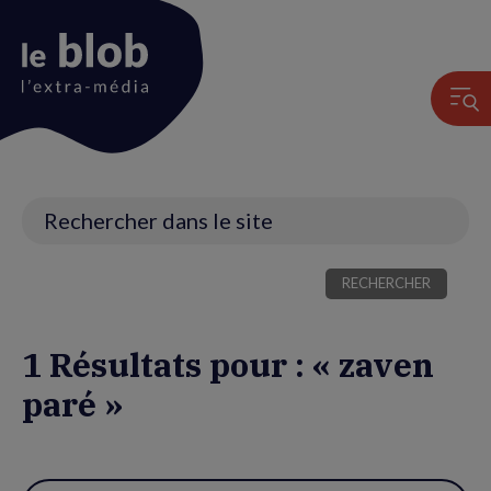
Animation
du
logo
Recherche
1 Résultats pour : « zaven
paré »
Utiliser