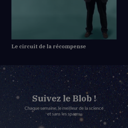
Le
circuit
de
la
récompense
Le circuit de la récompense
Suivez le Blob !
Chaque semaine, le meilleur de la science
et sans les spams.