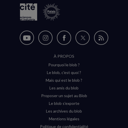
Nous
Nous
Nous
Nous
Flux
suivre
suivre
suivre
suivre
RSS
À PROPOS
sur
sur
sur
sur
Pourquoi le blob ?
YouTube
Instagram
Facebook
Twitter
Le blob, c'est quoi ?
(nouvelle
(nouvelle
(nouvelle
(nouvelle
Mais qui est le blob ?
fenêtre)
fenêtre)
fenêtre)
fenêtre)
Les amis du blob
Proposer un sujet au Blob
Le blob s'exporte
Les archives du blob
Mentions légales
Politique de confidentialité