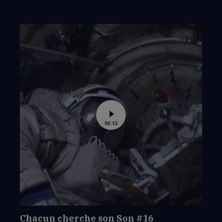
Voir
02:12
la
vidéo
de
Chacun
cherche
son
Son
#16
Chacun cherche son Son #16