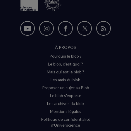
Nous
Nous
Nous
Nous
Flux
suivre
suivre
suivre
suivre
RSS
À PROPOS
sur
sur
sur
sur
Pourquoi le blob ?
YouTube
Instagram
Facebook
Twitter
Le blob, c'est quoi ?
(nouvelle
(nouvelle
(nouvelle
(nouvelle
Mais qui est le blob ?
fenêtre)
fenêtre)
fenêtre)
fenêtre)
Les amis du blob
Proposer un sujet au Blob
Le blob s'exporte
Les archives du blob
Mentions légales
Politique de confidentialité
d'Universcience