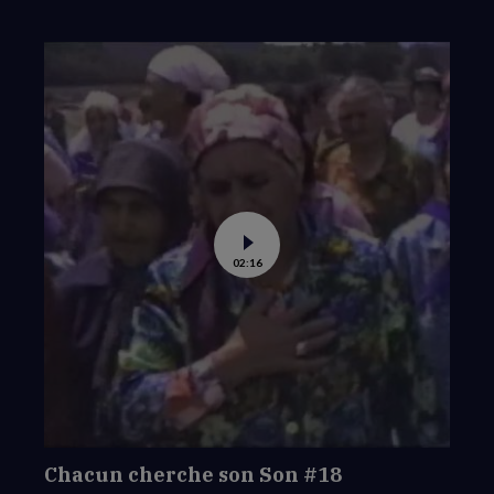
Voir
02:16
la
vidéo
de
Chacun
cherche
son
Son
#18
Chacun cherche son Son #18