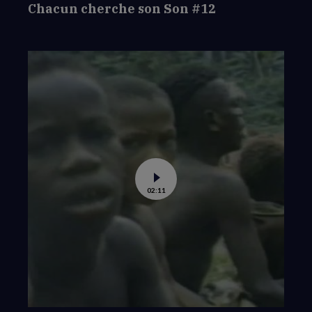
Chacun cherche son Son #12
Voir
02:11
la
vidéo
de
Chacun
cherche
son
Son
#11