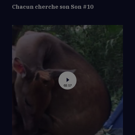
Chacun cherche son Son #10
Voir
02:17
la
vidéo
de
Chacun
cherche
son
Son
#9