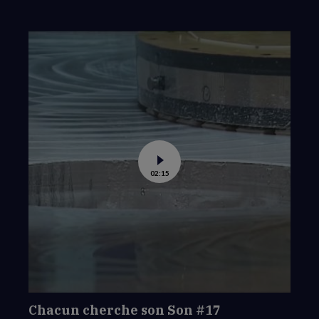
Voir
02:15
la
vidéo
de
Chacun
cherche
son
Son
#17
Chacun cherche son Son #17