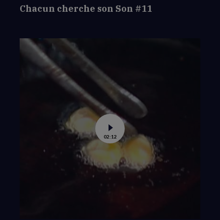
Chacun cherche son Son #11
Voir
02:12
la
vidéo
de
Chacun
cherche
son
Son
#10