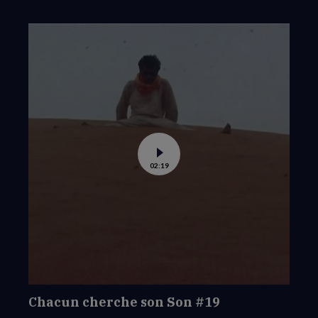
Voir
02:19
la
vidéo
de
Chacun
cherche
son
Son
#19
Chacun cherche son Son #19