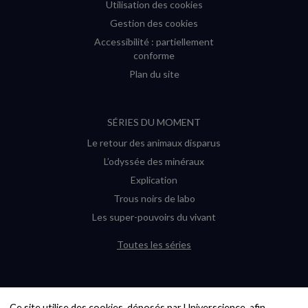
Utilisation des cookies
Gestion des cookies
Accessibilité : partiellement
conforme
Plan du site
SÉRIES DU MOMENT
Le retour des animaux disparus
L’odyssée des minéraux
Explication
Trous noirs de labo
Les super-pouvoirs du vivant
Toutes les séries
DERNIÈRES ENQUÊTES
Ce site utilise des cookies, déposés par Universcience, afin 