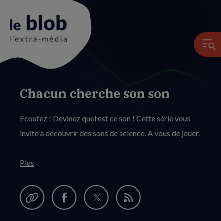
Chacun cherche son son
Animation
du
Ecoutez ! Devinez quel est ce son ! Cette série vous
logo
invite à découvrir des sons de science. A vous de jouer.
Plus
Garder en favori
Partager
Partager
Partager
Flux
cette
sur
sur
RSS