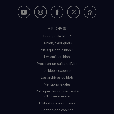
Nous
Nous
Nous
Nous
Flux
suivre
suivre
suivre
suivre
RSS
À PROPOS
sur
sur
sur
sur
Pourquoi le blob ?
YouTube
Instagram
Facebook
Twitter
Le blob, c'est quoi ?
(nouvelle
(nouvelle
(nouvelle
(nouvelle
Mais qui est le blob ?
fenêtre)
fenêtre)
fenêtre)
fenêtre)
Les amis du blob
Proposer un sujet au Blob
Le blob s'exporte
Les archives du blob
Mentions légales
Politique de confidentialité
d'Universcience
Utilisation des cookies
Gestion des cookies