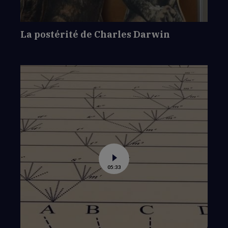
La postérité de Charles Darwin
Voir
05:33
la
vidéo
de
Le
diagramme
de
Darwin