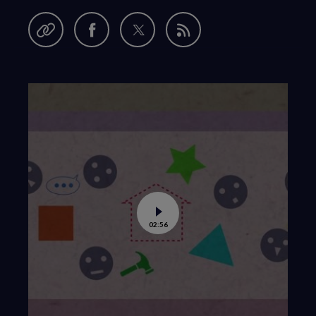
Garder en favori
Partager
Partager
Partager
Flux
cette
sur
sur
RSS
série
Facebook
Twitter
(nouvelle
(nouvelle
fenêtre)
fenêtre)
Voir
02:56
la
vidéo
de
Le
legs
de
Darwin