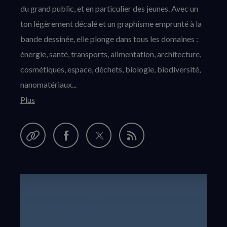
du grand public, et en particulier des jeunes. Avec un
ton légèrement décalé et un graphisme emprunté à la
bande dessinée, elle plonge dans tous les domaines :
énergie, santé, transports, alimentation, architecture,
cosmétiques, espace, déchets, biologie, biodiversité,
nanomatériaux...
Plus
Garder en favori
Partager
Partager
Partager
Flux
cette
sur
sur
RSS
série
Facebook
Twitter
(nouvelle
(nouvelle
fenêtre)
fenêtre)