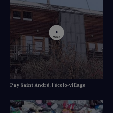
Voir
09:19
la
vidéo
de
Puy
Saint
André,
l'écolo-
village
Puy Saint André, l'écolo-village