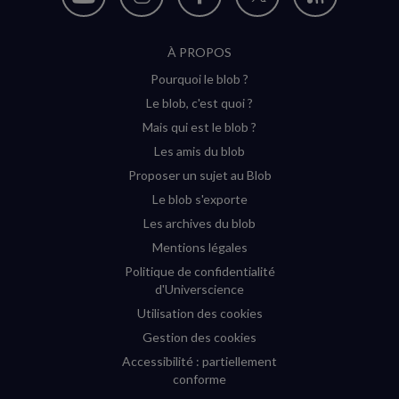
Nous
Nous
Nous
Nous
Flux
suivre
suivre
suivre
suivre
RSS
À PROPOS
sur
sur
sur
sur
Pourquoi le blob ?
YouTube
Instagram
Facebook
Twitter
Le blob, c'est quoi ?
(nouvelle
(nouvelle
(nouvelle
(nouvelle
Mais qui est le blob ?
fenêtre)
fenêtre)
fenêtre)
fenêtre)
Les amis du blob
Proposer un sujet au Blob
Le blob s'exporte
Les archives du blob
Mentions légales
Politique de confidentialité
d'Universcience
Utilisation des cookies
Gestion des cookies
Accessibilité : partiellement
conforme