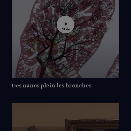
Voir
07:06
la
vidéo
de
Des
nanos
plein
les
bronches
Des nanos plein les bronches