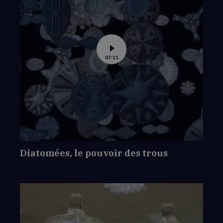
Voir
07:11
la
vidéo
de
Diatomées,
le
pouvoir
des
trous
Diatomées, le pouvoir des trous