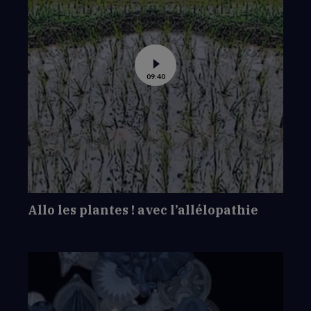
Voir
09:40
la
vidéo
de
Allo
les
plantes !
avec
l’allélopathie
Allo les plantes ! avec l’allélopathie