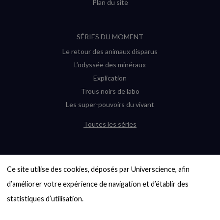
Plan du site
SÉRIES DU MOMENT
Le retour des animaux disparus
L’odyssée des minéraux
Explication
Trous noirs de labo
Les super-pouvoirs du vivant
Toutes les séries
DERNIÈRES ENQUÊTES
Ce site utilise des cookies, déposés par Universcience, afin 
6000 exoplanètes, et pas de « Terre »
en vue ?
d’améliorer votre expérience de navigation et d’établir des 
Quel avenir pour les cryptos ?
statistiques d’utilisation.

Un loup préhistorique ressuscité ? La
désextinction en question