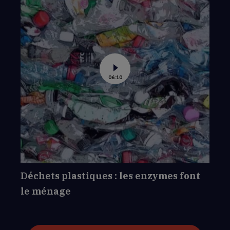
Voir
06:10
la
vidéo
de
Déchets
plastiques
:
les
enzymes
font
le
ménage
Déchets plastiques : les enzymes font
le ménage