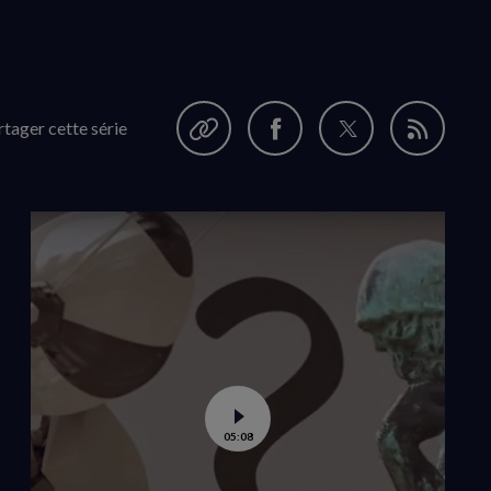
rtager cette série
Garder en favori
Partager
Partager
Flux
sur
sur
RSS
Facebook
Twitter
(nouvelle
(nouvelle
fenêtre)
fenêtre)
Voir
05:08
la
vidéo
de
A