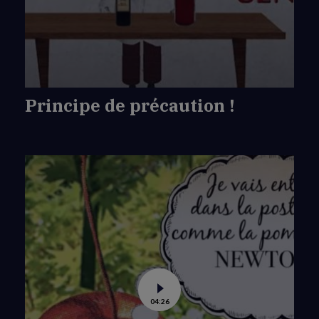
de
précaution
!
Principe de précaution !
Voir
04:26
la
vidéo