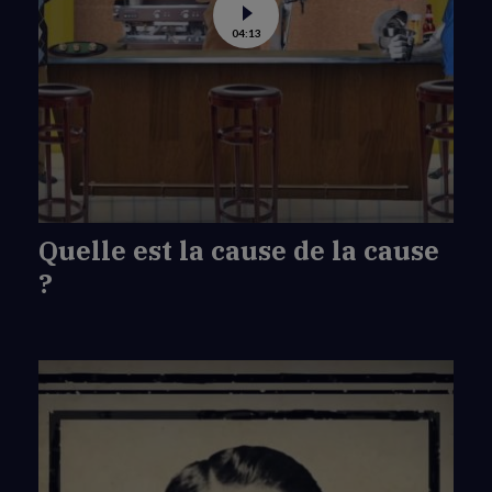
Voir
04:13
la
vidéo
de
Quelle
est
la
cause
de
la
cause
?
Quelle est la cause de la cause
?