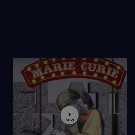
Voir
04:53
la
vidéo
de
Ça,