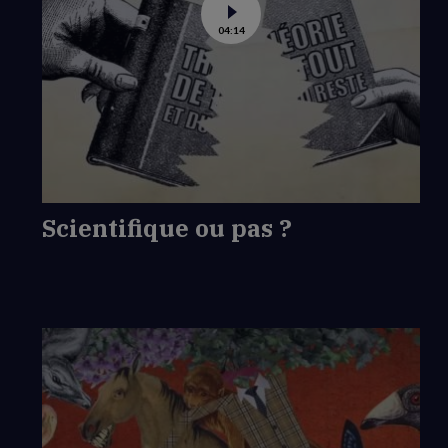
Voir
04:14
la
vidéo
de
Scientifique
ou
pas
?
Scientifique ou pas ?