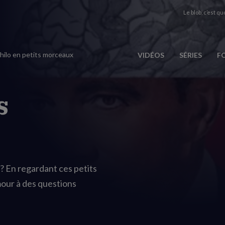
Le blob, c’est quo
philo en petits morceaux
VIDÉOS
SÉRIES
F
s
? En regardant ces petits
our à des questions