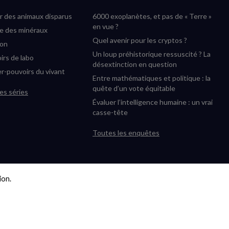
fenêtre)
fenêtre)
fenêtre)
fenêtre)
r des animaux disparus
6000 exoplanètes, et pas de « Terre »
en vue ?
ée des minéraux
Quel avenir pour les cryptos ?
ion
Un loup préhistorique ressuscité ? La
irs de labo
désextinction en question
r-pouvoirs du vivant
Entre mathématiques et politique : la
quête d’un vote équitable
es séries
Évaluer l’intelligence humaine : un vrai
casse-tête
Toutes les enquêtes
on.
