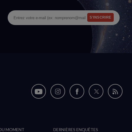
Nous
Nous
Nous
Nous
Flux
suivre
suivre
suivre
suivre
RSS
sur
sur
sur
sur
YouTube
Instagram
Facebook
Twitter
 DU MOMENT
DERNIÈRES ENQUÊTES
(nouvelle
(nouvelle
(nouvelle
(nouvelle