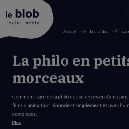
Fil
Accueil
Les séries
La 
d'Ariane
Animation
La philo en petit
du
logo
morceaux
Comment faire de la philo des sciences en s'amusant 
films d'animation répondent simplement et avec hum
complexes.
Plus