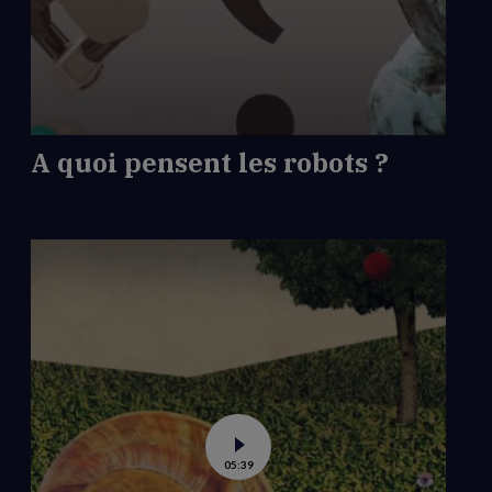
quoi
pensent
les
robots
?
A quoi pensent les robots ?
Voir
05:39
la
vidéo