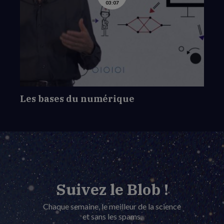
03:07
la
vidéo
de
Les
bases
du
numérique
Les bases du numérique
Suivez le Blob !
Chaque semaine, le meilleur de la science
et sans les spams.