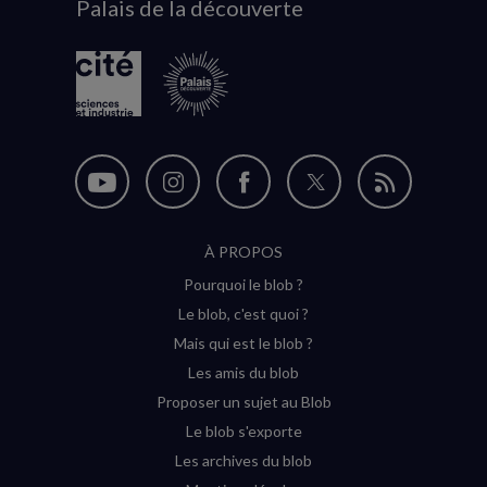
Palais de la découverte
logo
Nous
Nous
Nous
Nous
Flux
suivre
suivre
suivre
suivre
RSS
À PROPOS
sur
sur
sur
sur
Pourquoi le blob ?
YouTube
Instagram
Facebook
Twitter
Le blob, c'est quoi ?
(nouvelle
(nouvelle
(nouvelle
(nouvelle
Mais qui est le blob ?
fenêtre)
fenêtre)
fenêtre)
fenêtre)
Les amis du blob
Proposer un sujet au Blob
Le blob s'exporte
Les archives du blob