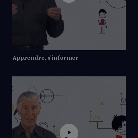
vidéo
de
Apprendre,
s'informer
Apprendre, s'informer
Voir