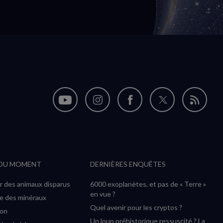
Nous
Nous
Nous
Nous
Flux
suivre
suivre
suivre
suivre
RSS
sur
sur
sur
sur
YouTube
Instagram
Facebook
Twitter
 DU MOMENT
DERNIÈRES ENQUÊTES
(nouvelle
(nouvelle
(nouvelle
(nouvelle
fenêtre)
fenêtre)
fenêtre)
fenêtre)
r des animaux disparus
6000 exoplanètes, et pas de « Terre »
en vue ?
ée des minéraux
Quel avenir pour les cryptos ?
ion
Un loup préhistorique ressuscité ? La