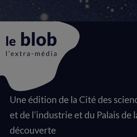
Animation
Une édition de la Cité des scien
du
et de l’industrie et du Palais de l
logo
découverte