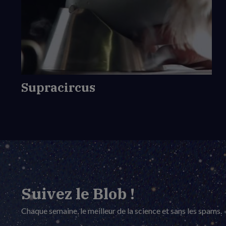
de
Supracircus
Supracircus
Suivez le Blob !
Chaque semaine, le meilleur de la science et sans les spams.