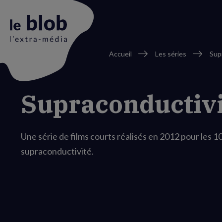
Fil
Accueil
Les séries
Sup
d'Ariane
Animation
Supraconductivi
du
logo
Une série de films courts réalisés en 2012 pour les 10
supraconductivité.