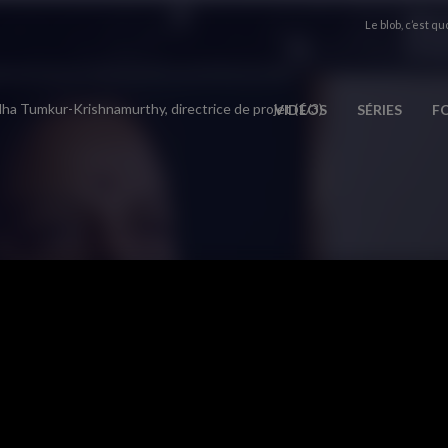
Le blob, c’est quo
ha Tumkur-Krishnamurthy, directrice de projet (1/3)
VIDÉOS
SÉRIES
F