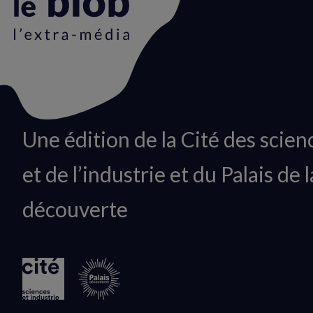
Animation
Une édition de la Cité des scien
du
et de l’industrie et du Palais de l
logo
découverte