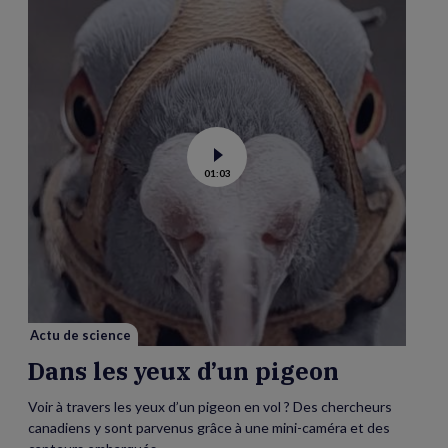
Voir
01:03
la
vidéo
de
Dans
les
yeux
d’un
pigeon
Actu de science
Dans les yeux d’un pigeon
Voir à travers les yeux d’un pigeon en vol ? Des chercheurs
canadiens y sont parvenus grâce à une mini-caméra et des