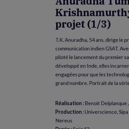
Anuradha Tum
Krishnamurthy,
projet (1/3)
T.K. Anuradha, 54 ans, dirige le 
communication indien GSAT. Avec 
piloté le lancement du premier sa
développé en Inde, elles incarne
engagées pour que les technologi
grand nombre. Portrait de la séri
Réalisation :
Benoit Delplanque , 
Production :
Universcience, Sipa 
Nereus