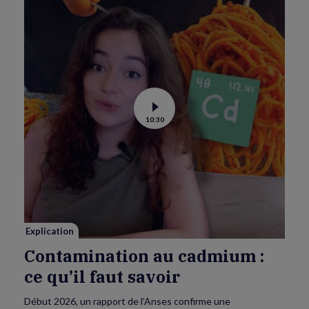
Voir
10:30
la
vidéo
de
Contamination
au
cadmium :
ce
qu’il
faut
savoir
Explication
Contamination au cadmium :
ce qu’il faut savoir
Début 2026, un rapport de l’Anses confirme une