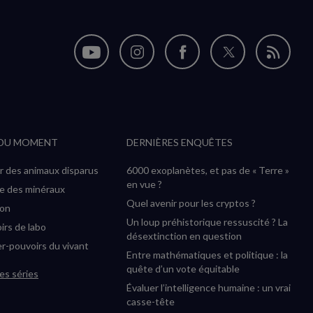
Nous
Nous
Nous
Nous
Flux
suivre
suivre
suivre
suivre
RSS
sur
sur
sur
sur
YouTube
Instagram
Facebook
Twitter
 DU MOMENT
DERNIÈRES ENQUÊTES
(nouvelle
(nouvelle
(nouvelle
(nouvelle
fenêtre)
fenêtre)
fenêtre)
fenêtre)
r des animaux disparus
6000 exoplanètes, et pas de « Terre »
en vue ?
ée des minéraux
Quel avenir pour les cryptos ?
ion
Un loup préhistorique ressuscité ? La
irs de labo
désextinction en question
r-pouvoirs du vivant
Entre mathématiques et politique : la
quête d’un vote équitable
es séries
Évaluer l’intelligence humaine : un vrai
casse-tête