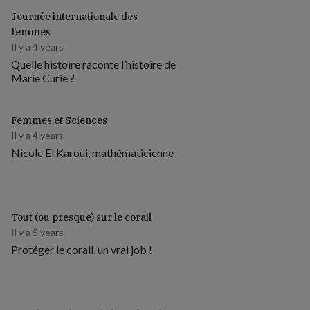
Journée internationale des
femmes
Il y a 4 years
Quelle histoire raconte l’histoire de
Marie Curie ?
Femmes et Sciences
Il y a 4 years
Nicole El Karoui, mathématicienne
Tout (ou presque) sur le corail
Il y a 5 years
Protéger le corail, un vrai job !