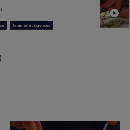
is
ce
femmes et sciences
ux
S