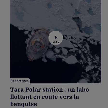
Voir
06:50
la
vidéo
de
Tara
Polar
station
:
un
labo
flottant
en
route
vers
Reportages
la
banquise
Tara Polar station : un labo
flottant en route vers la
banquise