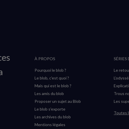
ces
À PROPOS
SÉRIES
a
Pourquoi le blob ?
Le retou
Le blob, c'est quoi ?
L’odyss
Mais qui est le blob ?
Explicat
Les amis du blob
Trous no
Proposer un sujet au Blob
Les supe
Le blob s'exporte
Toutes l
Les archives du blob
Mentions légales