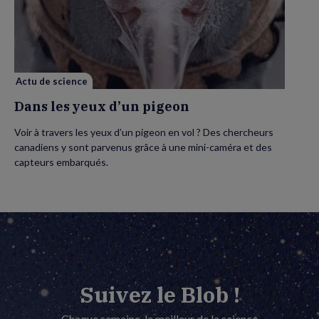
les
yeux
d’un
pigeon
Actu de science
Dans les yeux d’un pigeon
Voir à travers les yeux d’un pigeon en vol ? Des chercheurs
canadiens y sont parvenus grâce à une mini-caméra et des
capteurs embarqués.
Suivez le Blob !
Chaque semaine, le meilleur de la science