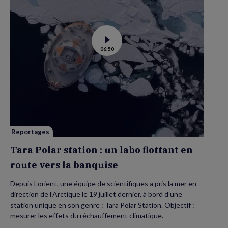
Voir
06:50
la
vidéo
de
Tara
Polar
station
:
un
labo
flottant
en
route
vers
Reportages
la
banquise
Tara Polar station : un labo flottant en
route vers la banquise
Depuis Lorient, une équipe de scientifiques a pris la mer en
direction de l’Arctique le 19 juillet dernier, à bord d’une
station unique en son genre : Tara Polar Station. Objectif :
mesurer les effets du réchauffement climatique.