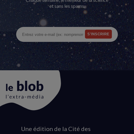
et sans les spams.
Une édition de la Cité des
Animation