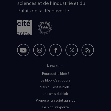
sciences et de l’industrie et du
du
Palais de la découverte
logo
Nous
Nous
Nous
Nous
Flux
suivre
suivre
suivre
suivre
RSS
À PROPOS
sur
sur
sur
sur
Pourquoi le blob ?
YouTube
Instagram
Facebook
Twitter
Le blob, c'est quoi ?
(nouvelle
(nouvelle
(nouvelle
(nouvelle
Mais qui est le blob ?
fenêtre)
fenêtre)
fenêtre)
fenêtre)
Les amis du blob
Proposer un sujet au Blob
Le blob s'exporte