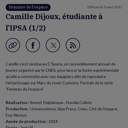
Femmes de l’espace
Diffusé le
5 mars 2015
Camille Dijoux, étudiante à
l’IPSA (1/2)
Garder en favori
Partager
Partager
Flux
sur
sur
RSS
Camille s'est rendue au C'Space, un rassemblement annuel de
Facebook
Twitter
jeunes organisé par le CNES, pour lancer la fusée expérimentale
(nouvelle
(nouvelle
qu'elle a construite avec ses équipiers afin de reproduire
l'atterrissage sur Mars du rover Curiosity. Portrait de la série
fenêtre)
fenêtre)
"Femmes de l'espace".
Réalisation :
Benoit Delplanque , Fiorella Coliolo
Production :
Universcience, Sipa Press, Cnes, Cité de l'espace,
Esa, Nereus
Année de production :
2014
Durée :
3min35