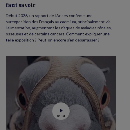
faut savoir
Début 2026, un rapport de l’Anses confirme une
surexposition des Français au cadmium, principalement via
l’alimentation, augmentant les risques de maladies rénales,
osseuses et de certains cancers. Comment expliquer une
telle exposition ? Peut-on encore s’en débarrasser ?
Voir
01:03
la
vidéo
de
Dans