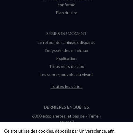
conforme
Plan du site
SÉRIES DU MOMENT
Le retour des animaux disparus
L’odyssée des minéraux
Explication
Trous noirs de labo
Les super-pouvoirs du vivant
Toutes les séries
DERNIÈRES ENQUÊTES
6000 exoplanètes, et pas de « Terre »
en vue ?
Quel avenir pour les cryptos ?
Ce site utilise des cookies, déposés par Universcience, afin 