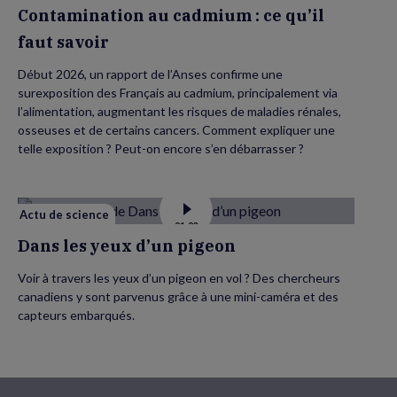
de
Contamination au cadmium : ce qu’il
Contamination
au
faut savoir
cadmium :
ce
qu’il
Début 2026, un rapport de l’Anses confirme une
faut
savoir
surexposition des Français au cadmium, principalement via
l’alimentation, augmentant les risques de maladies rénales,
osseuses et de certains cancers. Comment expliquer une
telle exposition ? Peut-on encore s’en débarrasser ?
Actu de science
Voir
01:03
la
vidéo
Dans les yeux d’un pigeon
de
Dans
les
Voir à travers les yeux d’un pigeon en vol ? Des chercheurs
yeux
canadiens y sont parvenus grâce à une mini-caméra et des
d’un
pigeon
capteurs embarqués.