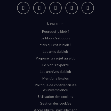
Nous
Nous
Nous
Nous
Flux
suivre
suivre
suivre
suivre
RSS
À PROPOS
sur
sur
sur
sur
Pourquoi le blob ?
YouTube
Instagram
Facebook
Twitter
Le blob, c'est quoi ?
(nouvelle
(nouvelle
(nouvelle
(nouvelle
Mais qui est le blob ?
fenêtre)
fenêtre)
fenêtre)
fenêtre)
Les amis du blob
Proposer un sujet au Blob
Le blob s'exporte
Les archives du blob
Mentions légales
Politique de confidentialité
d'Universcience
Utilisation des cookies
Gestion des cookies
Accessibilité : partiellement