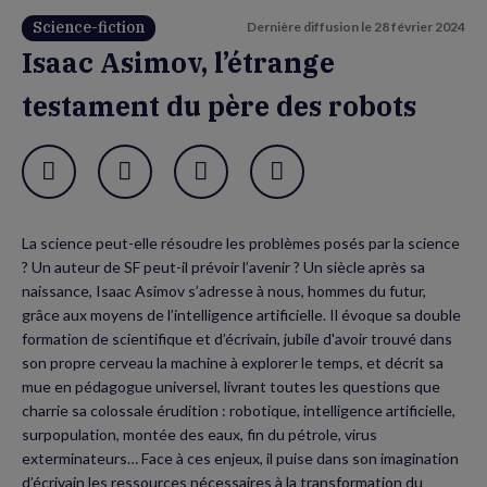
Science-fiction
Dernière diffusion le
28 février 2024
Isaac Asimov, l’étrange
testament du père des robots
Garder en favori
Partager
Partager
Flux
sur
sur
RSS
La science peut-elle résoudre les problèmes posés par la science
Facebook
Twitter
? Un auteur de SF peut-il prévoir l’avenir ? Un siècle après sa
(nouvelle
(nouvelle
naissance, Isaac Asimov s’adresse à nous, hommes du futur,
grâce aux moyens de l’intelligence artificielle. Il évoque sa double
fenêtre)
fenêtre)
formation de scientifique et d’écrivain, jubile d'avoir trouvé dans
son propre cerveau la machine à explorer le temps, et décrit sa
mue en pédagogue universel, livrant toutes les questions que
charrie sa colossale érudition : robotique, intelligence artificielle,
surpopulation, montée des eaux, fin du pétrole, virus
exterminateurs… Face à ces enjeux, il puise dans son imagination
d’écrivain les ressources nécessaires à la transformation du