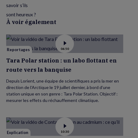
À voir également
Voir
06:50
la
Reportages
vidéo
de
Tara Polar station : un labo flottant en
Tara
Polar
route vers la banquise
station
:
un
Depuis Lorient, une équipe de scientifiques a pris la mer en
labo
flottant
direction de l’Arctique le 19 juillet dernier, à bord d’une
en
route
station unique en son genre : Tara Polar Station. Objectif :
vers
mesurer les effets du réchauffement climatique.
la
banquise
Voir
10:30
la
Explication
vidéo