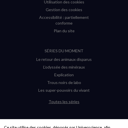
Utilisation des cookies
Gestion des cookies
Accessibilité : partiellement
conforme
Plan du site
SÉRIES DU MOMENT
Le retour des animaux disparus
L’odyssée des minéraux
Explication
Trous noirs de labo
Les super-pouvoirs du vivant
Toutes les séries
DERNIÈRES ENQUÊTES
Ce site utilise des cookies, déposés par Universcience, afin 