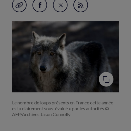
Garder en favori
Partager
Partager
Flux
sur
sur
RSS
Facebook
Twitter
(nouvelle
(nouvelle
fenêtre)
fenêtre)
Agrandir
l'image
Le nombre de loups présents en France cette année
est « clairement sous-évalué » par les autorités ©
AFP/Archives Jason Connolly