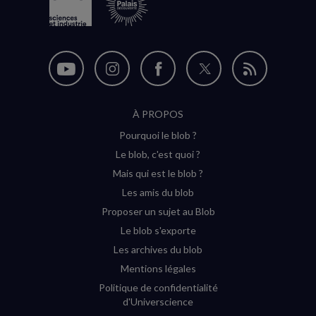
Nous
Nous
Nous
Nous
Flux
suivre
suivre
suivre
suivre
RSS
À PROPOS
sur
sur
sur
sur
Pourquoi le blob ?
YouTube
Instagram
Facebook
Twitter
Le blob, c'est quoi ?
(nouvelle
(nouvelle
(nouvelle
(nouvelle
Mais qui est le blob ?
fenêtre)
fenêtre)
fenêtre)
fenêtre)
Les amis du blob
Proposer un sujet au Blob
Le blob s'exporte
Les archives du blob
Mentions légales
Politique de confidentialité
d'Universcience