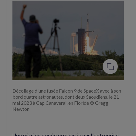
Facebook
Twitter
(nouvelle
(nouvelle
fenêtre)
fenêtre)
Agrandir
l'image
Décollage d'une fusée Falcon 9 de SpaceX avec à son
bord quatre astronautes, dont deux Saoudiens, le 21
mai 2023 à Cap Canaveral, en Floride © Gregg
Newton
Une mission privée organisée par l’entreprise