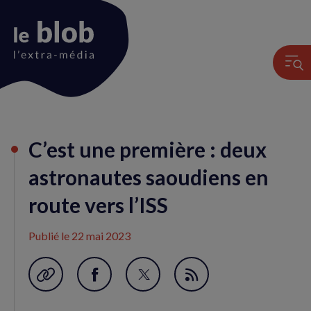
Animation
C’est une première : deux
du
logo
astronautes saoudiens en
route vers l’ISS
Publié le
22 mai 2023
Garder en favori
Partager
Partager
Flux
sur
sur
RSS