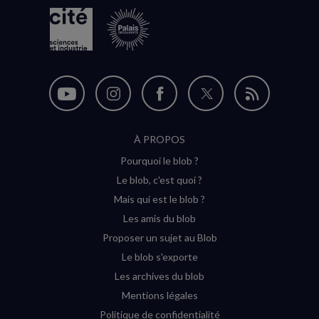
Nous
Nous
Nous
Nous
Flux
suivre
suivre
suivre
suivre
RSS
À PROPOS
sur
sur
sur
sur
Pourquoi le blob ?
YouTube
Instagram
Facebook
Twitter
Le blob, c'est quoi ?
(nouvelle
(nouvelle
(nouvelle
(nouvelle
Mais qui est le blob ?
fenêtre)
fenêtre)
fenêtre)
fenêtre)
Les amis du blob
Proposer un sujet au Blob
Le blob s'exporte
Les archives du blob
Mentions légales
Politique de confidentialité