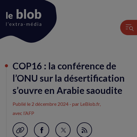
Animation
COP16 : la conférence de
du
logo
l’ONU sur la désertification
s’ouvre en Arabie saoudite
Publié le
2 décembre 2024
- par LeBlob.fr,
avec l’AFP
Garder en favori
Partager
Partager
Flux