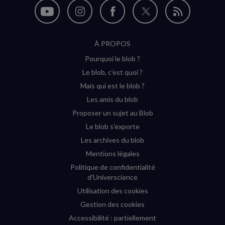
Nous
Nous
Nous
Nous
Flux
suivre
suivre
suivre
suivre
RSS
À PROPOS
sur
sur
sur
sur
Pourquoi le blob ?
YouTube
Instagram
Facebook
Twitter
Le blob, c'est quoi ?
(nouvelle
(nouvelle
(nouvelle
(nouvelle
Mais qui est le blob ?
fenêtre)
fenêtre)
fenêtre)
fenêtre)
Les amis du blob
Proposer un sujet au Blob
Le blob s'exporte
Les archives du blob
Mentions légales
Politique de confidentialité
d'Universcience
Utilisation des cookies
Gestion des cookies
Accessibilité : partiellement