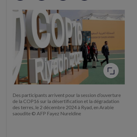
sur
sur
RSS
Facebook
Twitter
(nouvelle
(nouvelle
fenêtre)
fenêtre)
Agrandir
l'image
Des participants arrivent pour la session d’ouverture
de la COP16 sur la désertification et la dégradation
des terres, le 2 décembre 2024 à Ryad, en Arabie
saoudite © AFP Fayez Nureldine