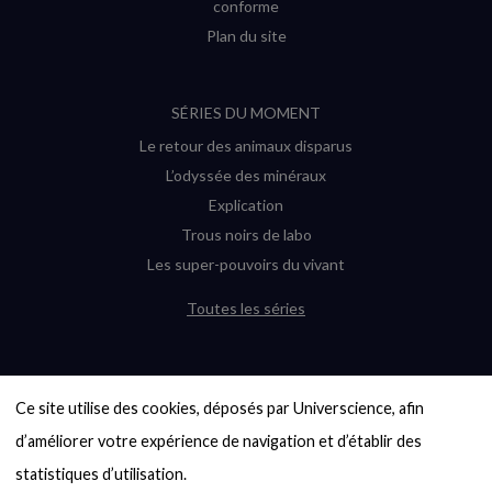
conforme
Plan du site
SÉRIES DU MOMENT
Le retour des animaux disparus
L’odyssée des minéraux
Explication
Trous noirs de labo
Les super-pouvoirs du vivant
Toutes les séries
DERNIÈRES ENQUÊTES
Ce site utilise des cookies, déposés par Universcience, afin 
6000 exoplanètes, et pas de « Terre »
en vue ?
d’améliorer votre expérience de navigation et d’établir des 
Quel avenir pour les cryptos ?
statistiques d’utilisation.
