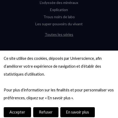
L’odyssée des minéraux
Explication
Trous noirs de labo
Les super-pouvoirs du vivant
Toutes les séries
DERNIÈRES ENQUÊTES
Ce site utilise des cookies, déposés par Universcience, afin 
6000 exoplanètes, et pas de « Terre »
en vue ?
d’améliorer votre expérience de navigation et d’établir des 
Quel avenir pour les cryptos ?
statistiques d’utilisation.

Un loup préhistorique ressuscité ? La
désextinction en question
Pour plus d’information sur les finalités et pour personnaliser vos 
Entre mathématiques et politique : la
quête d’un vote équitable
Évaluer l’intelligence humaine : un vrai
casse-tête
Accepter
Refuser
En savoir plus