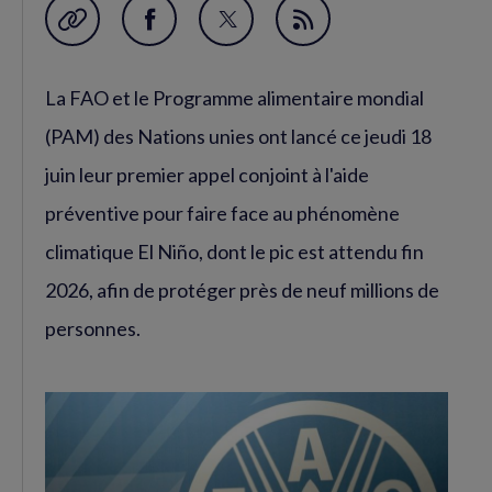
Garder en favori
Partager
Partager
Flux
sur
sur
RSS
La FAO et le Programme alimentaire mondial
Facebook
Twitter
(nouvelle
(nouvelle
(PAM) des Nations unies ont lancé ce jeudi 18
fenêtre)
fenêtre)
juin leur premier appel conjoint à l'aide
préventive pour faire face au phénomène
climatique El Niño, dont le pic est attendu fin
2026, afin de protéger près de neuf millions de
personnes.