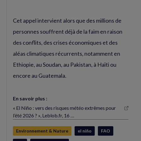
Cet appel intervient alors que des millions de
personnes souffrent déjà de la faim en raison
des conflits, des crises économiques et des
aléas climatiques récurrents, notamment en
Ethiopie, au Soudan, au Pakistan, à Haïti ou
encore au Guatemala.
En savoir plus :
« El Niño : vers des risques météo extrêmes pour
(nouvelle
l’été 2026 ? », Leblob.fr, 16 …
fenêtre)
Environnement & Nature
el niño
FAO