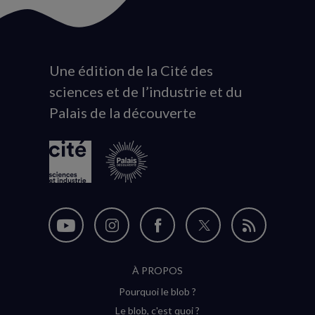
Une édition de la Cité des
Animation
sciences et de l’industrie et du
du
Palais de la découverte
logo
Nous
Nous
Nous
Nous
Flux
suivre
suivre
suivre
suivre
RSS
À PROPOS
sur
sur
sur
sur
Pourquoi le blob ?
YouTube
Instagram
Facebook
Twitter
Le blob, c'est quoi ?