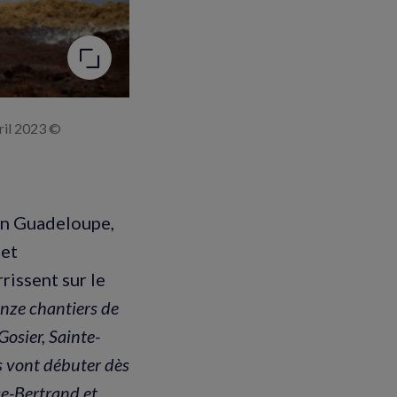
ril 2023 ©
en Guadeloupe,
 et
issent sur le
ze chantiers de
osier, Sainte-
s vont débuter dès
se-Bertrand et