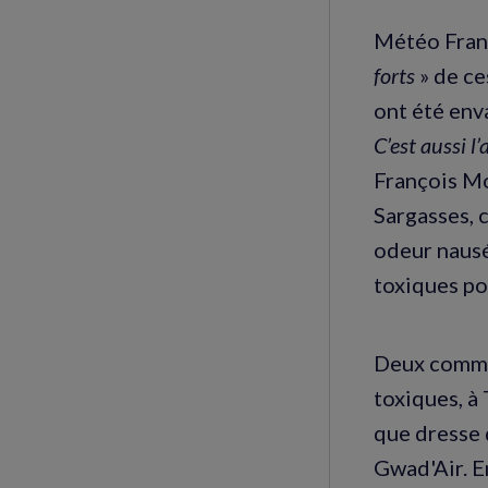
Météo Franc
forts
» de ce
ont été enva
C’est aussi 
François Mo
Sargasses, 
odeur nausé
toxiques po
Deux commun
toxiques, à
que dresse 
Gwad'Air. E