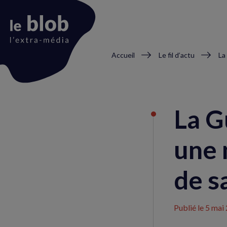
Fil
Accueil
Le fil d’actu
d'Ariane
Animation
du
La G
logo
une 
de s
Publié le
5 mai