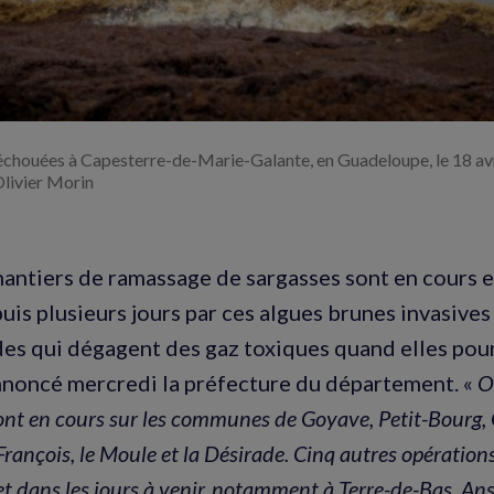
échouées à Capesterre-de-Marie-Galante, en Guadeloupe, le 18 av
livier Morin
hantiers de ramassage de sargasses sont en cours 
uis plusieurs jours par ces algues brunes invasives
s qui dégagent des gaz toxiques quand elles pourr
 annoncé mercredi la préfecture du département. «
On
nt en cours sur les communes de Goyave, Petit-Bourg, G
François, le Moule et la Désirade. Cinq autres opération
et dans les jours à venir, notamment à Terre-de-Bas, An