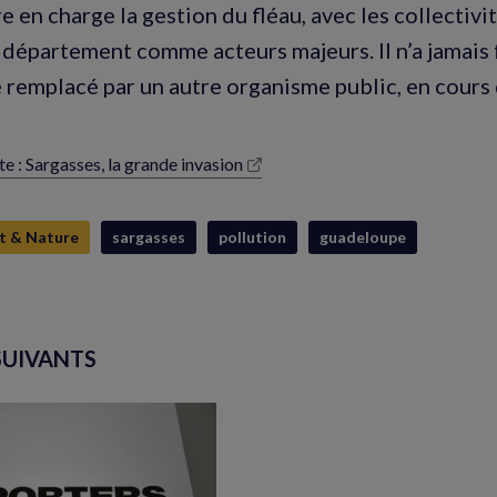
 en charge la gestion du fléau, avec les collectivit
e département comme acteurs majeurs. Il n’a jamais
e remplacé par un autre organisme public, en cours 
e : Sargasses, la grande invasion
lle
e)
t & Nature
sargasses
pollution
guadeloupe
SUIVANTS