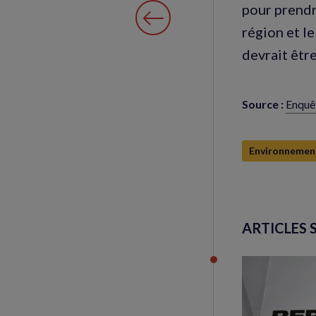
pour prendre
région et l
devrait êtr
Source :
Enquêt
(nouve
fenêtr
Environnemen
ARTICLES 