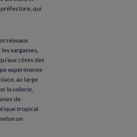
 préfecture, qui
es réseaux
les sargasses,
squ’aux côtes des
oupe expérimente
place, au large
er la collecte,
ismes de
ntique tropical
 selon un