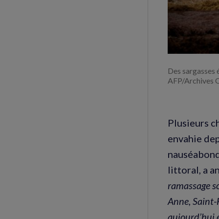
Des sargasses 
AFP/Archives O
Plusieurs c
envahie dep
nauséabonde
littoral, a
ramassage so
Anne, Saint-
aujourd’hui 