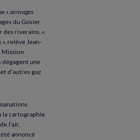
x «
arrivages
lages du Gosier
 des riverains. «
s
», relève Jean-
a Mission
es dégagent une
et d’autres gaz
émanations
n la cartographie
e l’air,
t été annoncé