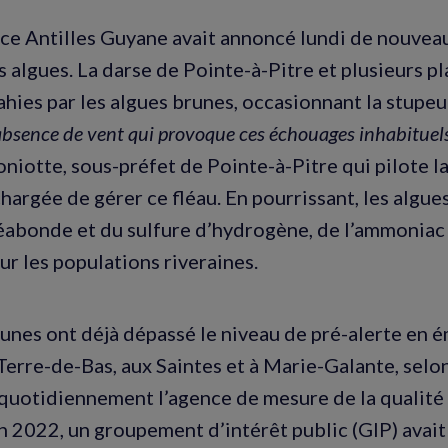
e Antilles Guyane avait annoncé lundi de nouveau
s algues. La darse de Pointe-à-Pitre et plusieurs p
hies par les algues brunes, occasionnant la stupeur
l’absence de vent qui provoque ces échouages inhabituel
niotte, sous-préfet de Pointe-à-Pitre qui pilote l
chargée de gérer ce fléau. En pourrissant, les algu
abonde et du sulfure d’hydrogène, de l’ammoniac 
ur les populations riveraines.
es ont déjà dépassé le niveau de pré-alerte en 
 Terre-de-Bas, aux Saintes et à Marie-Galante, selo
quotidiennement l’agence de mesure de la qualité d
n 2022, un groupement d’intérêt public (GIP) avai