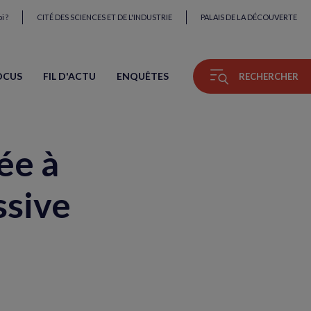
i ?
CITÉ DES SCIENCES ET DE L'INDUSTRIE
PALAIS DE LA DÉCOUVERTE
OCUS
FIL D'ACTU
ENQUÊTES
RECHERCHER
ée à
ssive