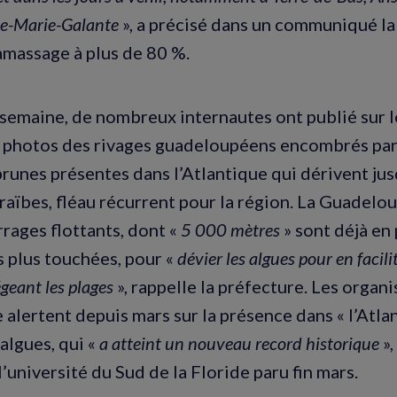
de-Marie-Galante
», a précisé dans un communiqué la
ramassage à plus de 80 %.
semaine, de nombreux internautes ont publié sur l
 photos des rivages guadeloupéens encombrés par 
brunes présentes dans l’Atlantique qui dérivent ju
raïbes, fléau récurrent pour la région. La Guadel
rrages flottants, dont «
5 000 mètres
» sont déjà en 
s plus touchées, pour «
dévier les algues pour en facilit
geant les plages
», rappelle la préfecture. Les organ
 alertent depuis mars sur la présence dans « l’Atla
 algues, qui «
a atteint un nouveau record historique
»,
l’université du Sud de la Floride paru fin mars.