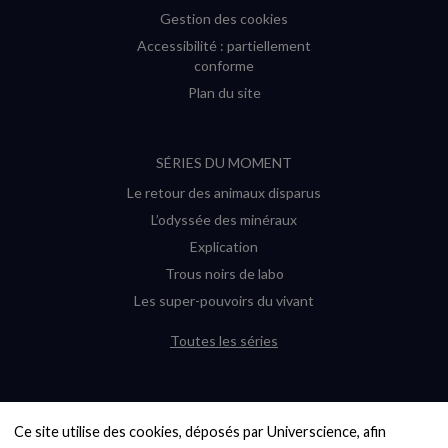
Gestion des cookies
Accessibilité : partiellement
conforme
Plan du site
SÉRIES DU MOMENT
Le retour des animaux disparus
L’odyssée des minéraux
Explication
Trous noirs de labo
Les super-pouvoirs du vivant
Toutes les séries
DERNIÈRES ENQUÊTES
Ce site utilise des cookies, déposés par Universcience, afin 
6000 exoplanètes, et pas de « Terre »