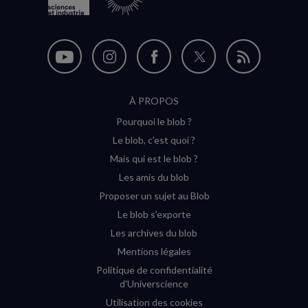
Nous
Nous
Nous
Nous
Flux
suivre
suivre
suivre
suivre
RSS
À PROPOS
sur
sur
sur
sur
Pourquoi le blob ?
YouTube
Instagram
Facebook
Twitter
Le blob, c'est quoi ?
(nouvelle
(nouvelle
(nouvelle
(nouvelle
Mais qui est le blob ?
fenêtre)
fenêtre)
fenêtre)
fenêtre)
Les amis du blob
Proposer un sujet au Blob
Le blob s'exporte
Les archives du blob
Mentions légales
Politique de confidentialité
d'Universcience
Utilisation des cookies