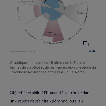
Agrandir
l'image
Graphique montrant les « limites » de la Terre en
termes de stabilité et de résilience, selon une étude du
Stockholm Resilience Centre © AFP Gal Roma
Objectif : établir si l’humanité se trouve dans
un «
espace de sécurité
» pérenne, ou si au