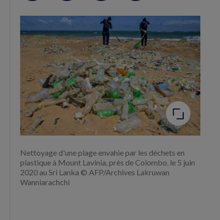
sur
sur
RSS
Facebook
Twitter
(nouvelle
(nouvelle
fenêtre)
fenêtre)
Agrandir
l'image
Nettoyage d'une plage envahie par les déchets en
plastique à Mount Lavinia, près de Colombo, le 5 juin
2020 au Sri Lanka © AFP/Archives Lakruwan
Wanniarachchi