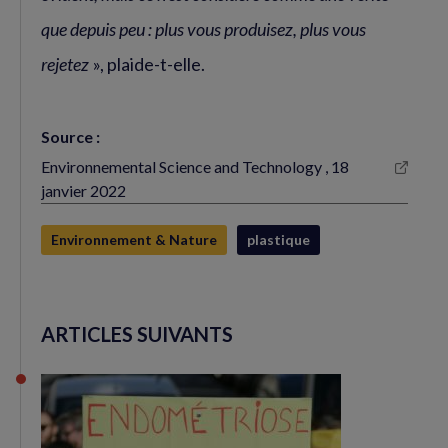
que depuis peu : plus vous produisez, plus vous
rejetez
», plaide-t-elle.
Source :
Environnemental Science and Technology , 18
(nouvelle
janvier 2022
fenêtre)
Environnement & Nature
plastique
ARTICLES SUIVANTS