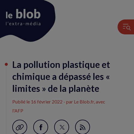
Animation
La pollution plastique et
du
logo
chimique a dépassé les «
limites » de la planète
Publié le
16 février 2022
- par Le Blob.fr, avec
l'AFP
Garder en favori
Partager
Partager
Flux