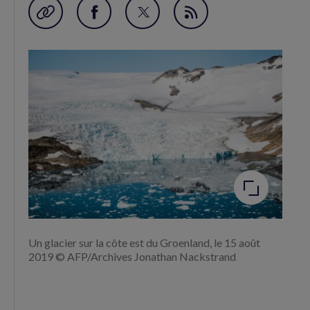
Garder en favori
Partager
Partager
Flux
sur
sur
RSS
Facebook
Twitter
(nouvelle
(nouvelle
fenêtre)
fenêtre)
Agrandir
l'image
Un glacier sur la côte est du Groenland, le 15 août
2019 © AFP/Archives Jonathan Nackstrand