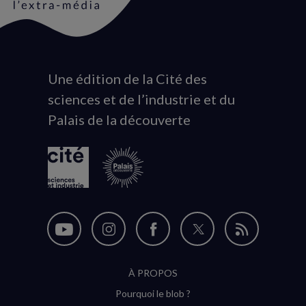
Une édition de la Cité des
Animation
sciences et de l’industrie et du
du
Palais de la découverte
logo
Nous
Nous
Nous
Nous
Flux
suivre
suivre
suivre
suivre
RSS
À PROPOS
sur
sur
sur
sur
Pourquoi le blob ?
YouTube
Instagram
Facebook
Twitter