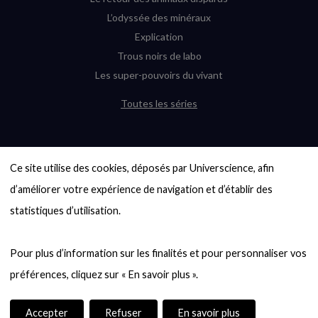
L’odyssée des minéraux
Explication
Trous noirs de labo
Les super-pouvoirs du vivant
Toutes les séries
DERNIÈRES ENQUÊTES
Ce site utilise des cookies, déposés par Universcience, afin 
6000 exoplanètes, et pas de « Terre »
en vue ?
d’améliorer votre expérience de navigation et d’établir des 
Quel avenir pour les cryptos ?
statistiques d’utilisation.

Un loup préhistorique ressuscité ? La
désextinction en question
Pour plus d’information sur les finalités et pour personnaliser vos 
Entre mathématiques et politique : la
quête d’un vote équitable
Évaluer l’intelligence humaine : un vrai
casse-tête
Accepter
Refuser
En savoir plus