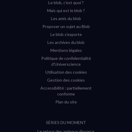
Le blob, c'est quoi ?
(nouvelle
(nouvelle
(nouvelle
(nouvelle
Mais qui est le blob ?
fenêtre)
fenêtre)
fenêtre)
fenêtre)
Les amis du blob
Proposer un sujet au Blob
Le blob s'exporte
Les archives du blob
Mentions légales
Politique de confidentialité
d'Universcience
Utilisation des cookies
Gestion des cookies
Accessibilité : partiellement
conforme
Plan du site
SÉRIES DU MOMENT
Le retour des animaux disparus