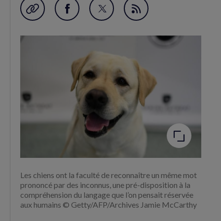
Garder en favori
Partager
Partager
Flux
sur
sur
RSS
Facebook
Twitter
(nouvelle
(nouvelle
fenêtre)
fenêtre)
Agrandir
l'image
Les chiens ont la faculté de reconnaître un même mot
prononcé par des inconnus, une pré-disposition à la
compréhension du langage que l’on pensait réservée
aux humains © Getty/AFP/Archives Jamie McCarthy