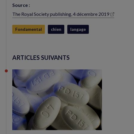
Source :
The Royal Society publishing, 4 décembre 2019
(nouvelle
fenêtre)
Fondamental
chien
langage
ARTICLES SUIVANTS