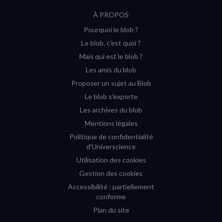
suivre
suivre
suivre
suivre
RSS
À PROPOS
sur
sur
sur
sur
Pourquoi le blob ?
YouTube
Instagram
Facebook
Twitter
Le blob, c'est quoi ?
(nouvelle
(nouvelle
(nouvelle
(nouvelle
Mais qui est le blob ?
fenêtre)
fenêtre)
fenêtre)
fenêtre)
Les amis du blob
Proposer un sujet au Blob
Le blob s'exporte
Les archives du blob
Mentions légales
Politique de confidentialité
d'Universcience
Utilisation des cookies
Gestion des cookies
Accessibilité : partiellement
conforme
Plan du site