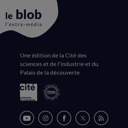
Une édition de la Cité des
Animation
sciences et de l’industrie et du
du
Palais de la découverte
logo
Nous
Nous
Nous
Nous
Flux