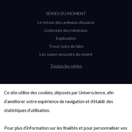
SÉRIES DU MOMENT
Le retour des animaux disparus
L’odyssée des minéraux
Explication
Trous noirs de labo
Les super-pouvoirs du vivant
Toutes les séries
DERNIÈRES ENQUÊTES
Ce site utilise des cookies, déposés par Universcience, afin 
6000 exoplanètes, et pas de « Terre »
en vue ?
d’améliorer votre expérience de navigation et d’établir des 
Quel avenir pour les cryptos ?
statistiques d’utilisation.

Un loup préhistorique ressuscité ? La
désextinction en question
Pour plus d’information sur les finalités et pour personnaliser vos 
Entre mathématiques et politique : la