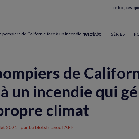
Le blob, c’est quo
Les pompiers de Californie face à un incendie qui génère son propre climat
VIDÉOS
SÉRIES
F
pompiers de Califor
 à un incendie qui g
propre climat
llet 2021
- par Le blob.fr, avec l'AFP