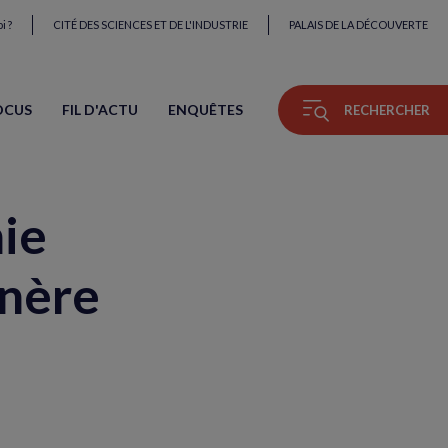
i ?
CITÉ DES SCIENCES ET DE L'INDUSTRIE
PALAIS DE LA DÉCOUVERTE
OCUS
FIL D'ACTU
ENQUÊTES
RECHERCHER
nie
énère