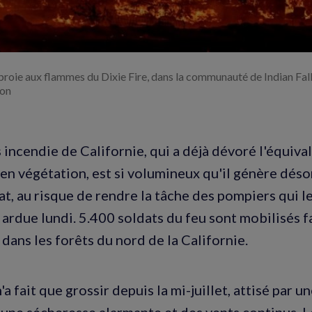
roie aux flammes du Dixie Fire, dans la communauté de Indian Falls
son
 incendie de Californie, qui a déjà dévoré l'équival
en végétation, est si volumineux qu'il génère dés
at, au risque de rendre la tâche des pompiers qui 
 ardue lundi. 5.400 soldats du feu sont mobilisés 
e
dans les forêts du nord de la Californie.
'a fait que grossir depuis la mi-juillet, attisé par u
 une sécheresse alarmante et des vents continus. 