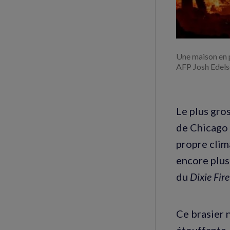
Une maison en p
AFP Josh Edel
Le plus gros
de Chicago 
propre clim
encore plus
du
Dixie Fir
Ce brasier n
étouffante,