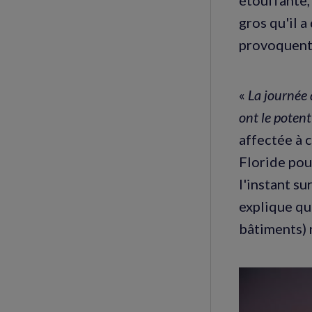
gros qu'il 
provoquent 
«
La journée d
ont le potent
affectée à c
Floride pour
l'instant s
explique qu
bâtiments) n