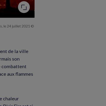
, le 24 juillet 2021 ©
ent de la ville
ormais son
le combattent
face aux flammes
ne chaleur
Le
Dixie Fire
est si