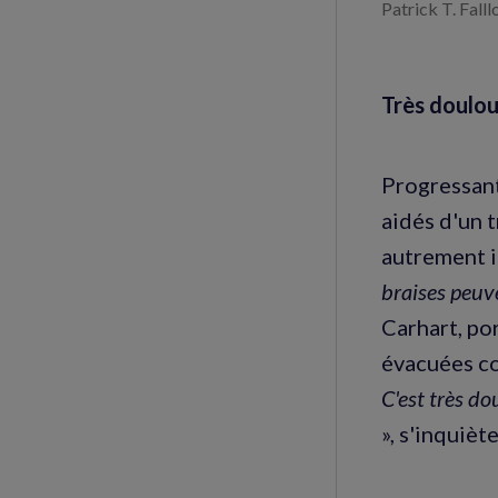
Patrick T. Falll
Très doulo
Progressant
aidés d'un 
autrement i
braises peuv
Carhart, po
évacuées co
C'est très do
», s'inquiè