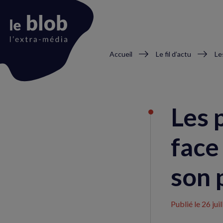
Fil
Accueil
Le fil d’actu
d'Ariane
Animation
du
Les 
logo
face
son 
Publié le
26 jui