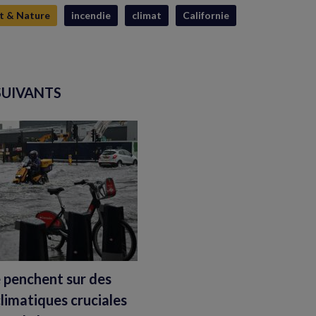
t & Nature
incendie
climat
Californie
SUIVANTS
 penchent sur des
climatiques cruciales