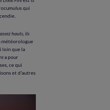
yrocumulus qui
ncendie.
assez hauts, ils
 la météorologue
 loin que la
re
a pour
es, ce qui
sons et d'autres