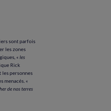
ers sont parfois
er les zones
giques, «
les
lique Rick
nt les personnes
es menacés. «
her de nos terres