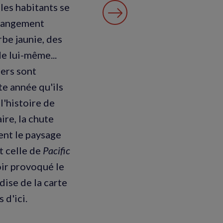
les habitants se
changement
rbe jaunie, des
de lui-même...
iers sont
te année qu'ils
l'histoire de
ire, la chute
nent le paysage
t celle de
Pacific
oir provoqué le
dise de la carte
 d'ici.