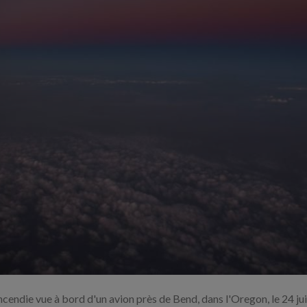
Agrandir
l'image
ncendie vue à bord d'un avion près de Bend, dans l'Oregon, le 24 j