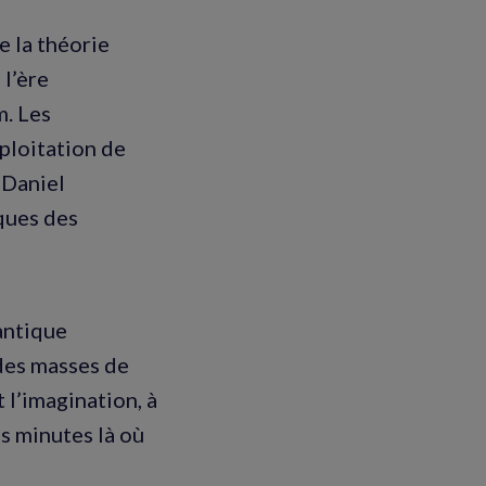
e la théorie
 l’ère
m. Les
ploitation de
 Daniel
iques des
uantique
 des masses de
 l’imagination, à
is minutes là où