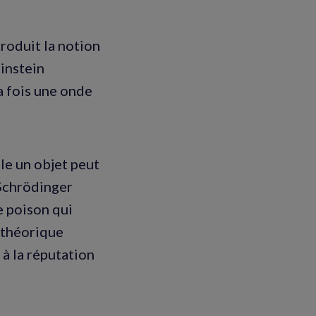
roduit la notion
Einstein
a fois une onde
le un objet peut
 Schrödinger
e poison qui
 théorique
, à la réputation