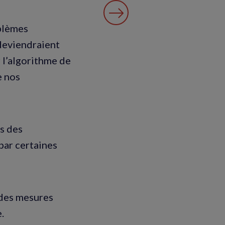
oblèmes
 deviendraient
r l’algorithme de
e nos
rs des
par certaines
.
 des mesures
e.