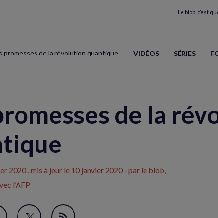
Le blob, c’est quo
s promesses de la révolution quantique
VIDÉOS
SÉRIES
F
promesses de la rév
tique
ier 2020
, mis à jour le
10 janvier 2020
- par le blob,
avec l’AFP