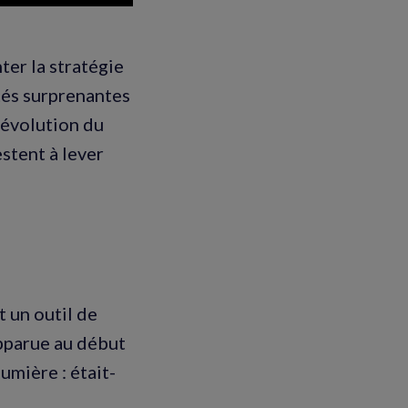
ter la stratégie
étés surprenantes
 révolution du
stent à lever
t un outil de
apparue au début
lumière : était-