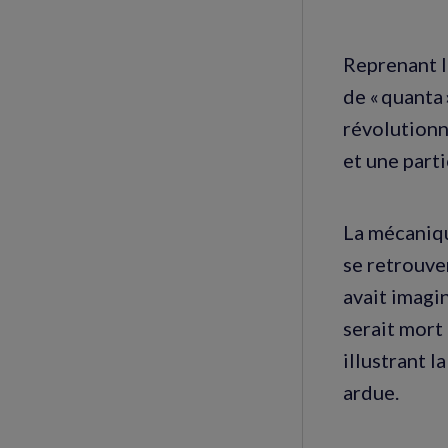
Reprenant l
de « quanta
révolutionn
et une parti
La mécaniqu
se retrouver
avait imagi
serait mort
illustrant l
ardue.