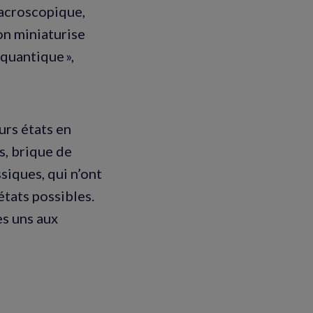
 macroscopique,
’on miniaturise
quantique »,
urs états en
s, brique de
siques, qui n’ont
états possibles.
es uns aux