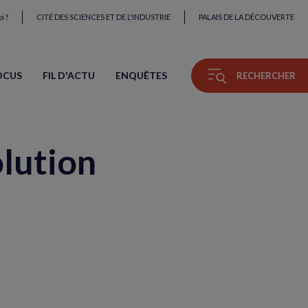
i ?
CITÉ DES SCIENCES ET DE L'INDUSTRIE
PALAIS DE LA DÉCOUVERTE
OCUS
FIL D'ACTU
ENQUÊTES
RECHERCHER
olution