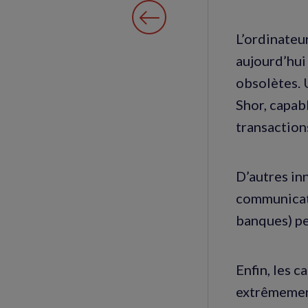
L’ordinateu
aujourd’hui
obsolètes. 
Shor, capab
transaction
D’autres in
communicati
banques) pe
Enfin, les 
extrêmement