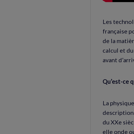
Les technol
française p
de la matièr
calcul et d
avant d’arri
Qu’est-ce q
La physique
description
du XXe siècl
elle onde ou