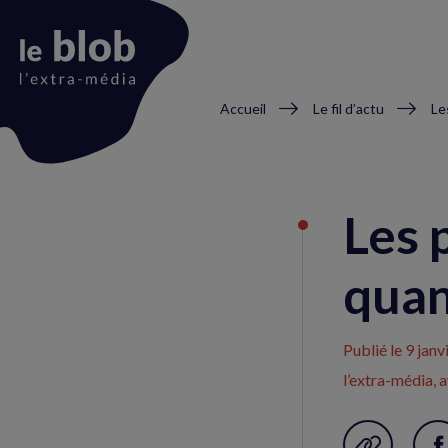
Fil
Accueil
Le fil d’actu
Le
d'Ariane
Animation
du
Les 
logo
quan
Publié le
9 janv
l’extra-média, 