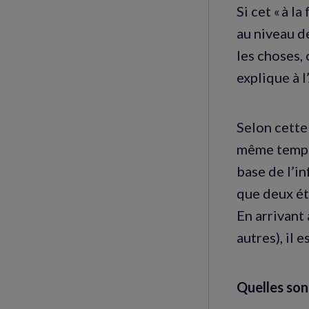
Si cet « à l
au niveau de
les choses,
explique à 
Selon cette
même temps,
base de l’i
que deux éta
En arrivant 
autres), il e
Quelles sont