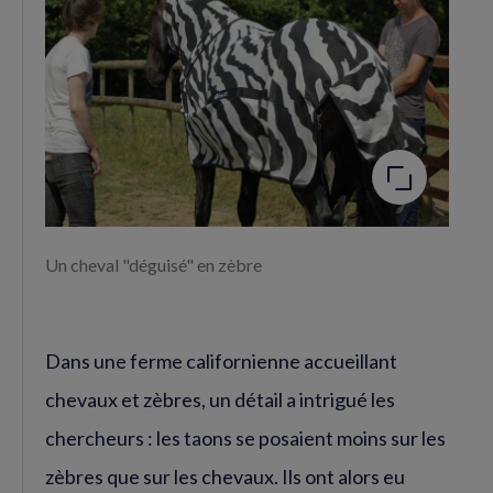
(nouvelle
(nouvelle
fenêtre)
fenêtre)
Agrandir
l'image
Un cheval "déguisé" en zèbre
Dans une ferme californienne accueillant
chevaux et zèbres, un détail a intrigué les
chercheurs : les taons se posaient moins sur les
zèbres que sur les chevaux. Ils ont alors eu