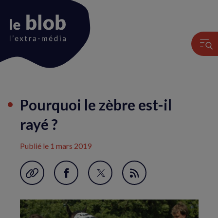
Animation
Pourquoi le zèbre est-il
du
logo
rayé ?
Publié le
1 mars 2019
Garder en favori
Partager
Partager
Flux
sur
sur
RSS
Facebook
Twitter