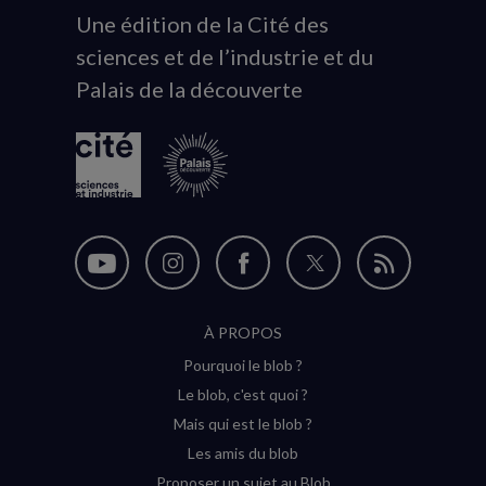
Une édition de la Cité des
Animation
sciences et de l’industrie et du
du
Palais de la découverte
logo
Nous
Nous
Nous
Nous
Flux
suivre
suivre
suivre
suivre
RSS
À PROPOS
sur
sur
sur
sur
Pourquoi le blob ?
YouTube
Instagram
Facebook
Twitter
Le blob, c'est quoi ?
(nouvelle
(nouvelle
(nouvelle
(nouvelle
Mais qui est le blob ?
fenêtre)
fenêtre)
fenêtre)
fenêtre)
Les amis du blob
Proposer un sujet au Blob