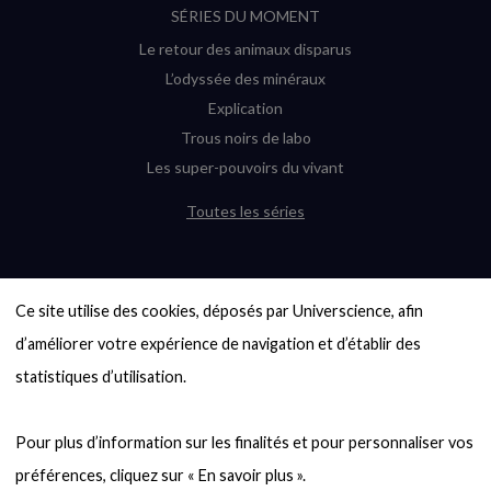
SÉRIES DU MOMENT
Le retour des animaux disparus
L’odyssée des minéraux
Explication
Trous noirs de labo
Les super-pouvoirs du vivant
Toutes les séries
DERNIÈRES ENQUÊTES
Ce site utilise des cookies, déposés par Universcience, afin 
6000 exoplanètes, et pas de « Terre »
en vue ?
d’améliorer votre expérience de navigation et d’établir des 
Quel avenir pour les cryptos ?
statistiques d’utilisation.

Un loup préhistorique ressuscité ? La
désextinction en question
Pour plus d’information sur les finalités et pour personnaliser vos 
Entre mathématiques et politique : la
quête d’un vote équitable