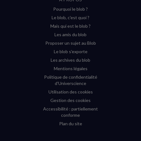
sur
sur
sur
sur
Pourquoi le blob ?
YouTube
Instagram
Facebook
Twitter
Le blob, c'est quoi ?
(nouvelle
(nouvelle
(nouvelle
(nouvelle
Mais qui est le blob ?
fenêtre)
fenêtre)
fenêtre)
fenêtre)
Les amis du blob
Proposer un sujet au Blob
Le blob s'exporte
Les archives du blob
Mentions légales
Politique de confidentialité
d'Universcience
Utilisation des cookies
Gestion des cookies
Accessibilité : partiellement
conforme
Plan du site