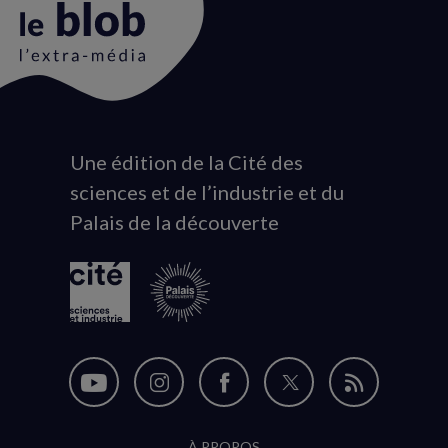
Une édition de la Cité des
Animation
sciences et de l’industrie et du
du
Palais de la découverte
logo
Nous
Nous
Nous
Nous
Flux
suivre
suivre
suivre
suivre
RSS
À PROPOS