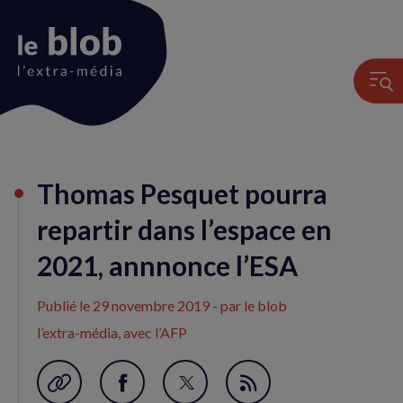
Animation
Thomas Pesquet pourra
du
logo
repartir dans l’espace en
2021, annnonce l’ESA
Publié le
29 novembre 2019
- par le blob
l’extra-média, avec l’AFP
Garder en favori
Partager
Partager
Flux