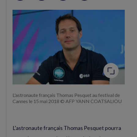
sur
sur
RSS
Facebook
Twitter
(nouvelle
(nouvelle
fenêtre)
fenêtre)
Agrandir
l'image
L'astronaute français Thomas Pesquet au festival de
Cannes le 15 mai 2018 © AFP YANN COATSALIOU
L’astronaute français Thomas Pesquet pourra