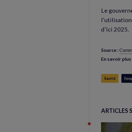
Le gouverne
l’utilisati
d’ici 2025.
Source :
Commu
(nouve
fenêtr
En savoir plus 
Santé
fon
ARTICLES 