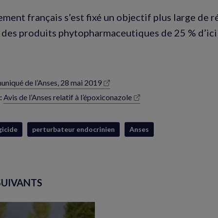
ment français s’est fixé un objectif plus large de 
on des produits phytopharmaceutiques de 25 % d’ic
niqué de l’Anses, 28 mai 2019
lle
e)
:
Avis de l’Anses relatif à l’époxiconazole
(nouvelle
fenêtre)
gicide
perturbateur endocrinien
Anses
SUIVANTS