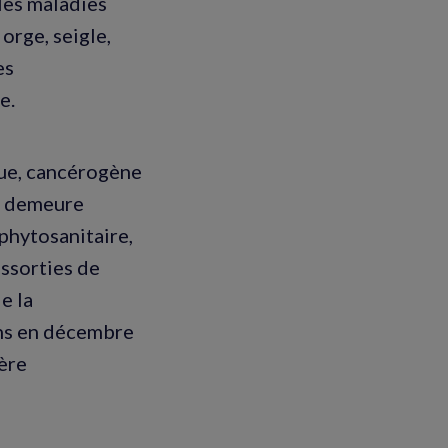
les maladies
orge, seigle,
es
e.
que, cancérogène
, demeure
phytosanitaire,
assorties de
e la
ens en décembre
tère