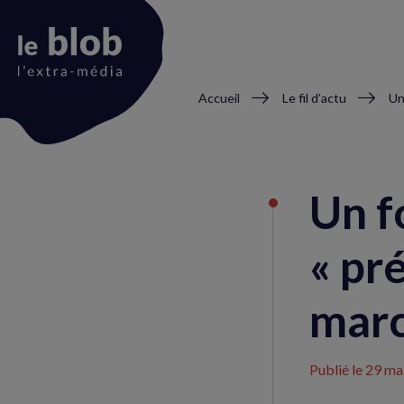
Fil
Accueil
Le fil d’actu
d'Ariane
Animation
du
Un f
logo
« pr
marc
Publié le
29 ma