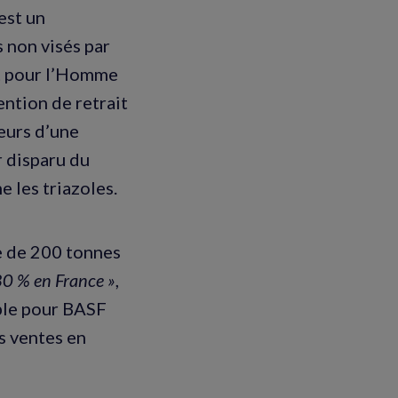
est un
 non visés par
nt pour l’Homme
ention de retrait
eurs d’une
r disparu du
e les triazoles.
re de 200 tonnes
80 % en France »
,
able pour BASF
s ventes en