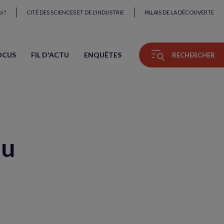
i ?
CITÉ DES SCIENCES ET DE L'INDUSTRIE
PALAIS DE LA DÉCOUVERTE
OCUS
FIL D'ACTU
ENQUÊTES
RECHERCHER
du