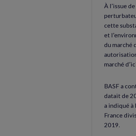
À l’issue d
perturbateu
cette subst
et l’environ
du marché d
autorisatio
marché d’ic
BASF a cont
datait de 2
a indiqué à
France divi
2019.