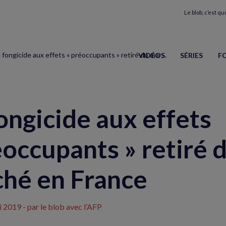
Le blob, c’est quo
Un fongicide aux effets « préoccupants » retiré du marché en France
VIDÉOS
SÉRIES
F
ongicide aux effets
éoccupants » retiré 
hé en France
i 2019
- par le blob avec l’AFP