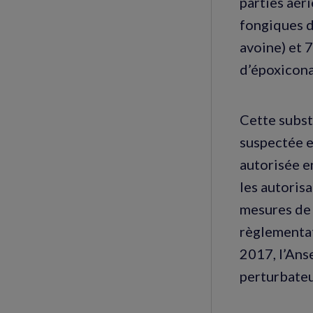
parties aér
fongiques de
avoine) et 
d’époxicona
Cette subst
suspectée e
autorisée e
les autoris
mesures de g
règlementat
2017, l’Anse
perturbateu