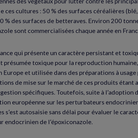
iennes des végétaux pour lutter contre les principa
 ces cultures : 50 % des surfaces céréalières (blé, 
70 % des surfaces de betteraves. Environ 200 tonn
zole sont commercialisées chaque année en Franc
ance qui présente un caractère persistant et toxi
t présumée toxique pour la reproduction humaine
n Europe et utilisée dans des préparations à usage 
ations de mise sur le marché de ces produits étant 
estion spécifiques. Toutefois, suite à l’adoption d
ion européenne sur les perturbateurs endocrini
s s’est autosaisie sans délai pour évaluer le carac
r endocrinien de l’époxiconazole.