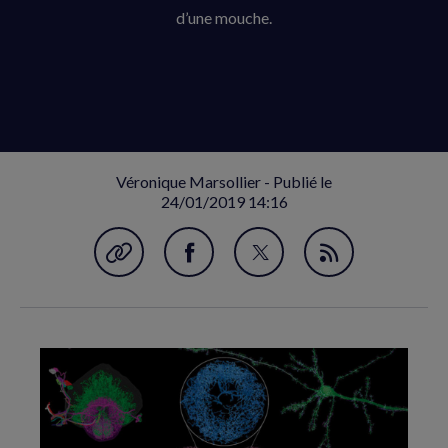
d’une mouche.
Véronique Marsollier - Publié le
24/01/2019 14:16
Garder en favori
Partager
Partager
Flux
sur
sur
RSS
Facebook
Twitter
(nouvelle
(nouvelle
fenêtre)
fenêtre)