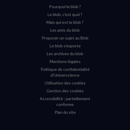
sur
sur
sur
sur
Pourquoi le blob ?
YouTube
Instagram
Facebook
Twitter
Le blob, c'est quoi ?
(nouvelle
(nouvelle
(nouvelle
(nouvelle
Mais qui est le blob ?
fenêtre)
fenêtre)
fenêtre)
fenêtre)
Les amis du blob
Proposer un sujet au Blob
Le blob s'exporte
Les archives du blob
Mentions légales
Politique de confidentialité
d'Universcience
Utilisation des cookies
Gestion des cookies
Accessibilité : partiellement
conforme
Plan du site