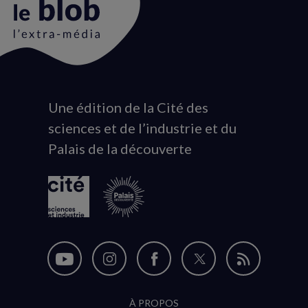
Une édition de la Cité des
Animation
sciences et de l’industrie et du
du
Palais de la découverte
logo
Nous
Nous
Nous
Nous
Flux
suivre
suivre
suivre
suivre
RSS
À PROPOS