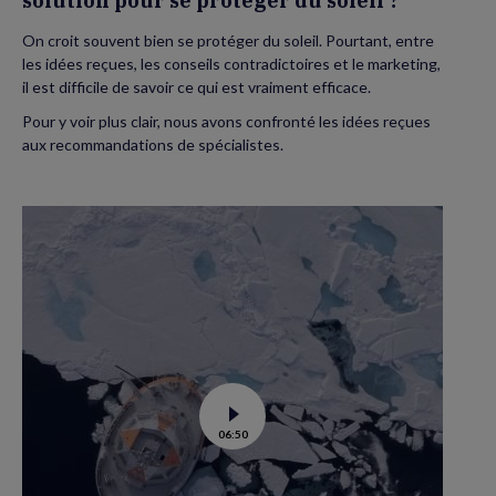
solution pour se protéger du soleil ?
On croit souvent bien se protéger du soleil. Pourtant, entre
les idées reçues, les conseils contradictoires et le marketing,
il est difficile de savoir ce qui est vraiment efficace.
Pour y voir plus clair, nous avons confronté les idées reçues
aux recommandations de spécialistes.
Voir
06:50
la
vidéo
de
Tara
Polar