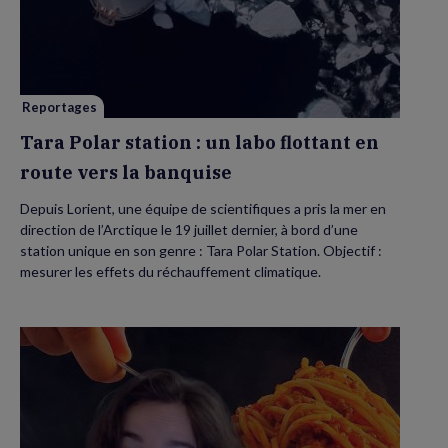
station
:
un
labo
flottant
en
route
vers
Reportages
la
banquise
Tara Polar station : un labo flottant en
route vers la banquise
Depuis Lorient, une équipe de scientifiques a pris la mer en
direction de l’Arctique le 19 juillet dernier, à bord d’une
station unique en son genre : Tara Polar Station. Objectif :
mesurer les effets du réchauffement climatique.