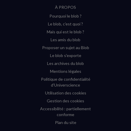
suivre
suivre
suivre
suivre
RSS
À PROPOS
sur
sur
sur
sur
Pourquoi le blob ?
YouTube
Instagram
Facebook
Twitter
Le blob, c'est quoi ?
(nouvelle
(nouvelle
(nouvelle
(nouvelle
Mais qui est le blob ?
fenêtre)
fenêtre)
fenêtre)
fenêtre)
Les amis du blob
Proposer un sujet au Blob
Le blob s'exporte
Les archives du blob
Mentions légales
Politique de confidentialité
d'Universcience
Utilisation des cookies
Gestion des cookies
Accessibilité : partiellement
conforme
Plan du site