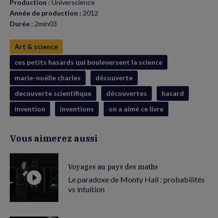
Production :
Universcience
Année de production :
2012
Durée :
2min03
Art & science
ces petits hasards qui bouleversent la science
marie-noëlle charles
découverte
decouverte scientifique
découvertes
hasard
invention
inventions
on a aimé ce livre
Vous aimerez aussi
Voyages au pays des maths
Le paradoxe de Monty Hall : probabilités
vs intuition