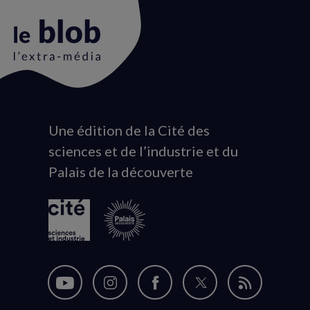
Une édition de la Cité des
Animation
sciences et de l’industrie et du
du
Palais de la découverte
logo
Nous
Nous
Nous
Nous
Flux