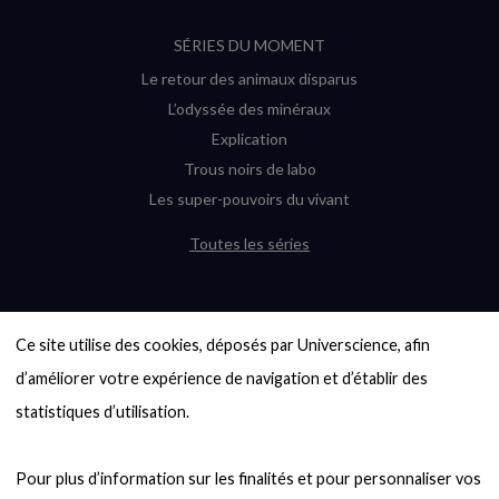
SÉRIES DU MOMENT
Le retour des animaux disparus
L’odyssée des minéraux
Explication
Trous noirs de labo
Les super-pouvoirs du vivant
Toutes les séries
DERNIÈRES ENQUÊTES
Ce site utilise des cookies, déposés par Universcience, afin 
6000 exoplanètes, et pas de « Terre »
en vue ?
d’améliorer votre expérience de navigation et d’établir des 
Quel avenir pour les cryptos ?
statistiques d’utilisation.

Un loup préhistorique ressuscité ? La
désextinction en question
Pour plus d’information sur les finalités et pour personnaliser vos 
Entre mathématiques et politique : la