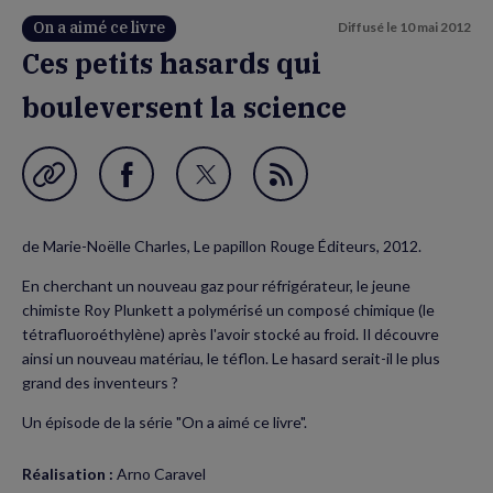
On a aimé ce livre
Diffusé le
10 mai 2012
Ces petits hasards qui
bouleversent la science
Garder en favori
Partager
Partager
Flux
sur
sur
RSS
de Marie-Noëlle Charles, Le papillon Rouge Éditeurs, 2012.
Facebook
Twitter
En cherchant un nouveau gaz pour réfrigérateur, le jeune
(nouvelle
(nouvelle
chimiste Roy Plunkett a polymérisé un composé chimique (le
fenêtre)
fenêtre)
tétrafluoroéthylène) après l'avoir stocké au froid. Il découvre
ainsi un nouveau matériau, le téflon. Le hasard serait-il le plus
grand des inventeurs ?
Un épisode de la série "On a aimé ce livre".
Réalisation :
Arno Caravel