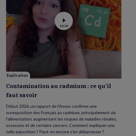
Voir
10:30
la
vidéo
de
Contamination
au
cadmium :
ce
qu’il
faut
savoir
Explication
Contamination au cadmium : ce qu’il
faut savoir
Début 2026, un rapport de l’Anses confirme une
surexposition des Français au cadmium, principalement via
l’alimentation, augmentant les risques de maladies rénales,
osseuses et de certains cancers. Comment expliquer une
telle exposition ? Peut-on encore s’en débarrasser ?