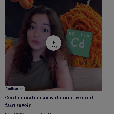
Voir
10:30
la
vidéo
de
Contamination
au
cadmium :
ce
qu’il
faut
savoir
Explication
Contamination au cadmium : ce qu’il
faut savoir