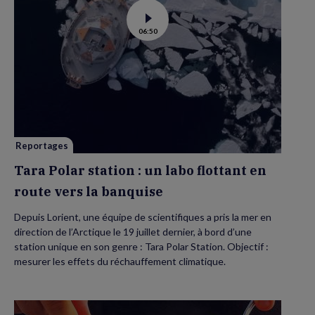
Voir
06:50
la
vidéo
de
Tara
Polar
station
:
un
labo
flottant
en
route
vers
Reportages
la
banquise
Tara Polar station : un labo flottant en
route vers la banquise
Depuis Lorient, une équipe de scientifiques a pris la mer en
direction de l’Arctique le 19 juillet dernier, à bord d’une
station unique en son genre : Tara Polar Station. Objectif :
mesurer les effets du réchauffement climatique.