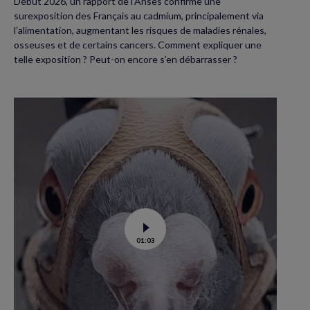
Début 2026, un rapport de l’Anses confirme une
surexposition des Français au cadmium, principalement via
l’alimentation, augmentant les risques de maladies rénales,
osseuses et de certains cancers. Comment expliquer une
telle exposition ? Peut-on encore s’en débarrasser ?
Voir
01:03
la
vidéo
de
Dans
les
yeux
d’un
pigeon