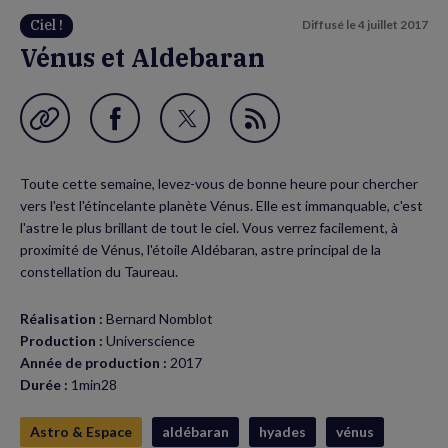
Ciel !
Diffusé le
4 juillet 2017
Vénus et Aldebaran
Garder en favori
Partager
Partager
Flux
sur
sur
RSS
Toute cette semaine, levez-vous de bonne heure pour chercher
Facebook
Twitter
vers l'est l'étincelante planète Vénus. Elle est immanquable, c'est
(nouvelle
(nouvelle
l'astre le plus brillant de tout le ciel. Vous verrez facilement, à
proximité de Vénus, l'étoile Aldébaran, astre principal de la
fenêtre)
fenêtre)
constellation du Taureau.
Réalisation :
Bernard Nomblot
Production :
Universcience
Année de production :
2017
Durée :
1min28
Astro & Espace
aldébaran
hyades
vénus