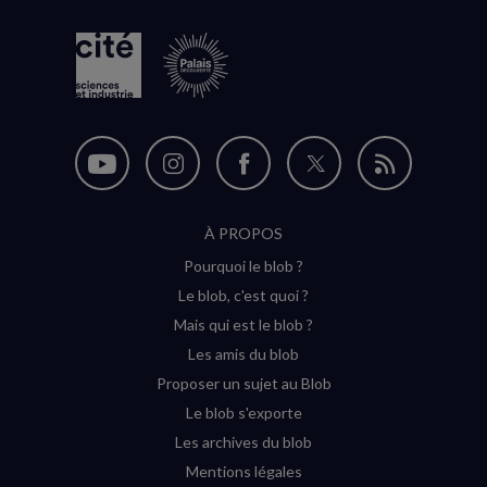
Nous
Nous
Nous
Nous
Flux
suivre
suivre
suivre
suivre
RSS
À PROPOS
sur
sur
sur
sur
Pourquoi le blob ?
YouTube
Instagram
Facebook
Twitter
Le blob, c'est quoi ?
(nouvelle
(nouvelle
(nouvelle
(nouvelle
Mais qui est le blob ?
fenêtre)
fenêtre)
fenêtre)
fenêtre)
Les amis du blob
Proposer un sujet au Blob
Le blob s'exporte
Les archives du blob
Mentions légales