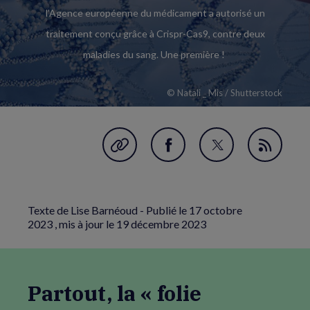
l’Agence européenne du médicament a autorisé un
traitement conçu grâce à Crispr-Cas9, contre deux
maladies du sang. Une première !
© Natali _ Mis / Shutterstock
Garder en favori
Partager
Partager
Flux
sur
sur
RSS
Facebook
Twitter
Texte de Lise Barnéoud - Publié le
17 octobre
(nouvelle
(nouvelle
2023
, mis à jour le
19 décembre 2023
fenêtre)
fenêtre)
Partout, la « folie