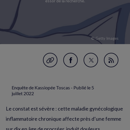
essor de la recherche.
© Getty Images
Garder en favori
Partager
Partager
Flux
sur
sur
RSS
Facebook
Twitter
Enquête de Kassiopée Toscas - Publié le
5
(nouvelle
(nouvelle
juillet 2022
fenêtre)
fenêtre)
Le constat est sévère : cette maladie gynécologique
inflammatoire chronique affecte près d’une femme
sur dix en âge de procréer, induit douleurs