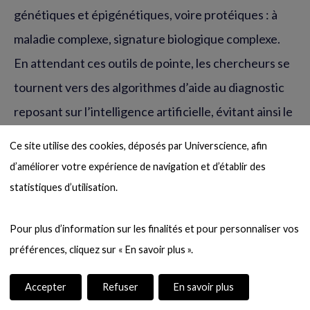
génétiques et épigénétiques, voire protéiques : à
maladie complexe, signature biologique complexe.
En attendant ces outils de pointe, les chercheurs se
tournent vers des algorithmes d’aide au diagnostic
reposant sur l’intelligence artificielle, évitant ainsi le
recours systématique à la chirurgie pour constater la
Ce site utilise des cookies, déposés par Universcience, afin 
présence de lésions. Le plus souvent, une bonne
d’améliorer votre expérience de navigation et d’établir des 
imagerie médicale et un interrogatoire suffisent.
statistiques d’utilisation.

C’est la fin du «
tout chirurgical
», en soi déjà une
Pour plus d’information sur les finalités et pour personnaliser vos 
véritable révolution diagnostique !
Sommaire
Vers de nouveaux
Accepter
Refuser
En savoir plus