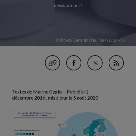
dévastateurs ?
© iStock/Getty Images Plus/Savushkin
Garder en favori
Partager
Partager
Flux
sur
sur
RSS
Facebook
Twitter
Textes de Marine Cygler - Publié le
1
(nouvelle
(nouvelle
décembre 2016
, mis à jour le
5 août 2020
fenêtre)
fenêtre)