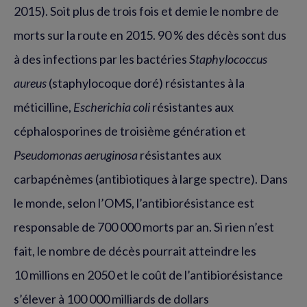
2015). Soit plus de trois fois et demie le nombre de
morts sur la route en 2015. 90 % des décès sont dus
à des infections par les bactéries
Staphylococcus
aureus
(staphylocoque doré) résistantes à la
méticilline,
Escherichia coli
résistantes aux
céphalosporines de troisième génération et
Pseudomonas aeruginosa
résistantes aux
carbapénèmes (antibiotiques à large spectre). Dans
le monde, selon l’OMS, l’antibiorésistance est
responsable de 700 000 morts par an. Si rien n’est
fait, le nombre de décès pourrait atteindre les
10 millions en 2050 et le coût de l’antibiorésistance
s’élever à 100 000 milliards de dollars