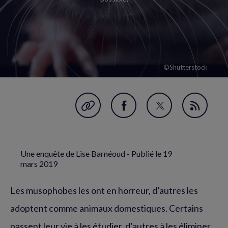
©Shutterstock
Garder en favori
Partager
Partager
Flux
sur
sur
RSS
Facebook
Twitter
Une enquête de Lise Barnéoud - Publié le
19
(nouvelle
(nouvelle
mars 2019
fenêtre)
fenêtre)
Les musophobes les ont en horreur, d’autres les
adoptent comme animaux domestiques. Certains
passent leur vie à les étudier, d’autres à les éliminer…