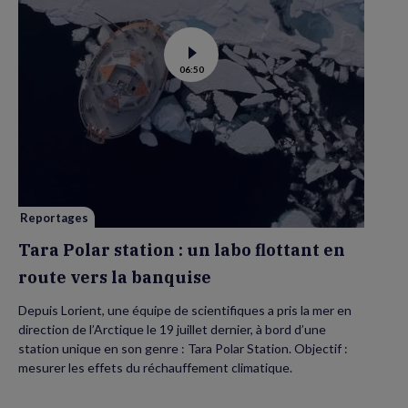
Voir
06:50
la
vidéo
de
Tara
Polar
station
:
un
labo
flottant
en
route
vers
Reportages
la
banquise
Tara Polar station : un labo flottant en
route vers la banquise
Depuis Lorient, une équipe de scientifiques a pris la mer en
direction de l’Arctique le 19 juillet dernier, à bord d’une
station unique en son genre : Tara Polar Station. Objectif :
mesurer les effets du réchauffement climatique.