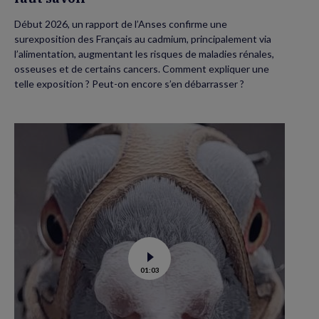
Début 2026, un rapport de l’Anses confirme une
surexposition des Français au cadmium, principalement via
l’alimentation, augmentant les risques de maladies rénales,
osseuses et de certains cancers. Comment expliquer une
telle exposition ? Peut-on encore s’en débarrasser ?
Voir
01:03
la
vidéo
de
Dans
les
yeux