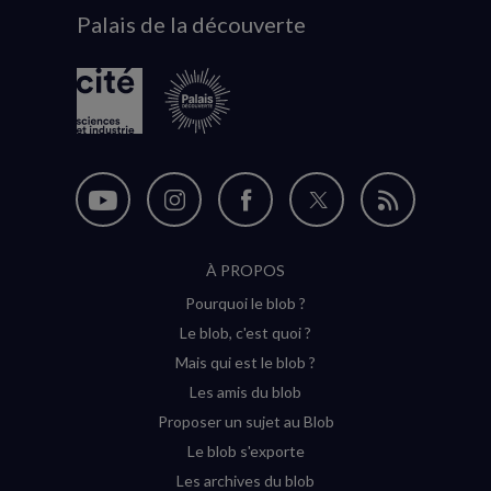
Palais de la découverte
logo
Nous
Nous
Nous
Nous
Flux
suivre
suivre
suivre
suivre
RSS
À PROPOS
sur
sur
sur
sur
Pourquoi le blob ?
YouTube
Instagram
Facebook
Twitter
Le blob, c'est quoi ?
(nouvelle
(nouvelle
(nouvelle
(nouvelle
Mais qui est le blob ?
fenêtre)
fenêtre)
fenêtre)
fenêtre)
Les amis du blob
Proposer un sujet au Blob
Le blob s'exporte
Les archives du blob