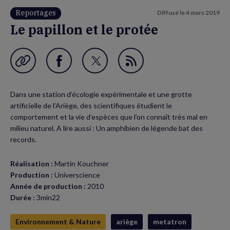
Reportages
Diffusé le
4 mars 2019
Le papillon et le protée
Garder en favori
Partager
Partager
Flux
sur
sur
RSS
Dans une station d’écologie expérimentale et une grotte
Facebook
Twitter
artificielle de l’Ariège, des scientifiques étudient le
(nouvelle
(nouvelle
comportement et la vie d’espèces que l’on connaît très mal en
milieu naturel. A lire aussi : Un amphibien de légende bat des
fenêtre)
fenêtre)
records.
Réalisation :
Martin Kouchner
Production :
Universcience
Année de production :
2010
Durée :
3min22
Environnement & Nature
ariège
metatron