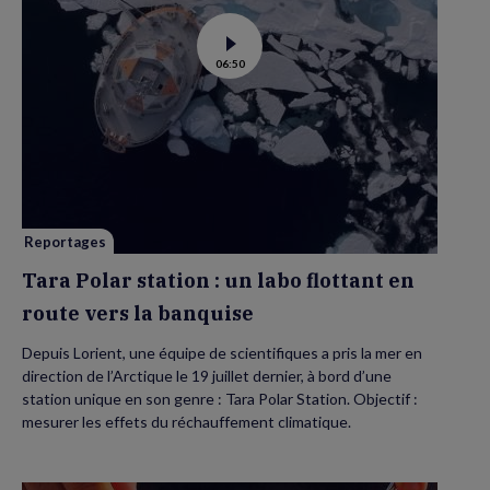
Voir
06:50
la
vidéo
de
Tara
Polar
station
:
un
labo
flottant
en
route
vers
Reportages
la
banquise
Tara Polar station : un labo flottant en
route vers la banquise
Depuis Lorient, une équipe de scientifiques a pris la mer en
direction de l’Arctique le 19 juillet dernier, à bord d’une
station unique en son genre : Tara Polar Station. Objectif :
mesurer les effets du réchauffement climatique.