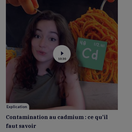
Voir
10:30
la
vidéo
de
Contamination
au
cadmium :
ce
qu’il
faut
savoir
Explication
Contamination au cadmium : ce qu’il
faut savoir