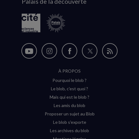
Palais de la découverte
logo
Nous
Nous
Nous
Nous
Flux
suivre
suivre
suivre
suivre
RSS
À PROPOS
sur
sur
sur
sur
Pourquoi le blob ?
YouTube
Instagram
Facebook
Twitter
Le blob, c'est quoi ?
(nouvelle
(nouvelle
(nouvelle
(nouvelle
Mais qui est le blob ?
fenêtre)
fenêtre)
fenêtre)
fenêtre)
Les amis du blob
Proposer un sujet au Blob
Le blob s'exporte
Les archives du blob
Mentions légales