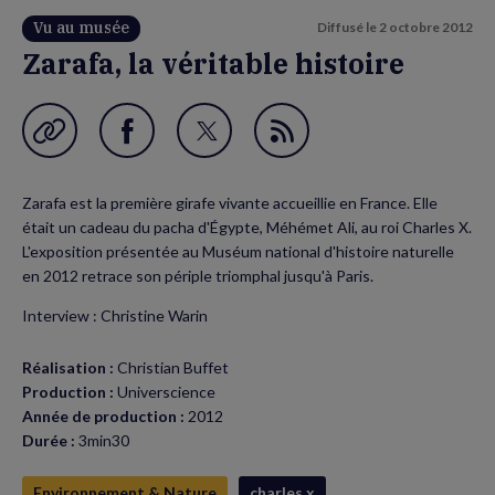
Vu au musée
Diffusé le
2 octobre 2012
Zarafa, la véritable histoire
Garder en favori
Partager
Partager
Flux
sur
sur
RSS
Zarafa est la première girafe vivante accueillie en France. Elle
Facebook
Twitter
était un cadeau du pacha d'Égypte, Méhémet Ali, au roi Charles X.
(nouvelle
(nouvelle
L'exposition présentée au Muséum national d'histoire naturelle
en 2012 retrace son périple triomphal jusqu'à Paris.
fenêtre)
fenêtre)
Interview : Christine Warin
Réalisation :
Christian Buffet
Production :
Universcience
Année de production :
2012
Durée :
3min30
Environnement & Nature
charles x