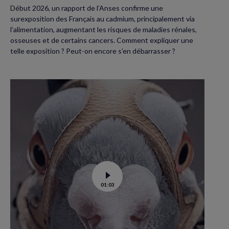
Début 2026, un rapport de l’Anses confirme une
surexposition des Français au cadmium, principalement via
l’alimentation, augmentant les risques de maladies rénales,
osseuses et de certains cancers. Comment expliquer une
telle exposition ? Peut-on encore s’en débarrasser ?
Voir
01:03
la
vidéo
de
Dans
les
yeux
d’un