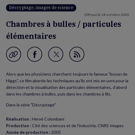
Décryptage, images de science
Diffusé le
14 octobre 2005
Chambres à bulles / particules
élémentaires
Garder en favori
Partager
Partager
Flux
sur
sur
RSS
Alors que les physiciens cherchent toujours le fameux "boson de
Facebook
Twitter
Higgs", ce film aborde les techniques qu'ils ont mis en uvre pour la
(nouvelle
(nouvelle
détection et la visualisation des particules élémentaires, d'abord
dans les chambres à bulles, puis dans les chambres à fils.
fenêtre)
fenêtre)
Dans la série "Décryptage"
Réalisation :
Hervé Colombani
Production :
Cité des sciences et de l'industrie, CNRS Images
Année de production :
2005