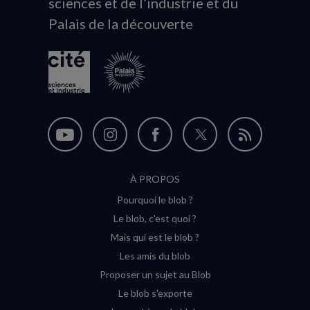
sciences et de l’industrie et du
du
Palais de la découverte
logo
Nous
Nous
Nous
Nous
Flux
suivre
suivre
suivre
suivre
RSS
À PROPOS
sur
sur
sur
sur
Pourquoi le blob ?
YouTube
Instagram
Facebook
Twitter
Le blob, c'est quoi ?
(nouvelle
(nouvelle
(nouvelle
(nouvelle
Mais qui est le blob ?
fenêtre)
fenêtre)
fenêtre)
fenêtre)
Les amis du blob
Proposer un sujet au Blob
Le blob s'exporte