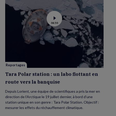
Voir
06:50
la
vidéo
de
Tara
Polar
station
:
un
labo
flottant
en
route
vers
Reportages
la
banquise
Tara Polar station : un labo flottant en
route vers la banquise
Depuis Lorient, une équipe de scientifiques a pris la mer en
direction de l’Arctique le 19 juillet dernier, à bord d’une
station unique en son genre : Tara Polar Station. Objectif :
mesurer les effets du réchauffement climatique.