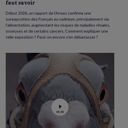
faut savoir
Début 2026, un rapport de l’Anses confirme une
surexposition des Français au cadmium, principalement via
l’alimentation, augmentant les risques de maladies rénales,
osseuses et de certains cancers. Comment expliquer une
telle exposition ? Peut-on encore s’en débarrasser ?
Voir
01:03
la
vidéo
de
Dans
les