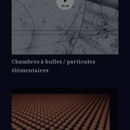
Voir
01:45
la
vidéo
de
Chambres
à
bulles
/
particules
élémentaires
Chambres à bulles / particules
élémentaires