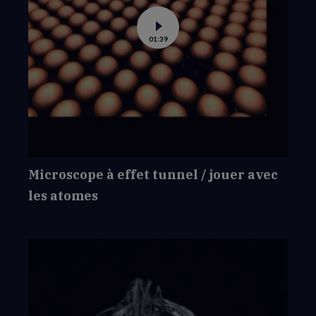
Voir
01:39
la
vidéo
de
Microscope
à
effet
tunnel
/
jouer
avec
les
atomes
Microscope à effet tunnel / jouer avec
les atomes