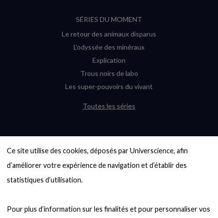
SÉRIES DU MOMENT
Le retour des animaux disparus
L’odyssée des minéraux
Explication
Trous noirs de labo
Les super-pouvoirs du vivant
Toutes les séries
DERNIÈRES ENQUÊTES
Ce site utilise des cookies, déposés par Universcience, afin 
6000 exoplanètes, et pas de « Terre »
en vue ?
d’améliorer votre expérience de navigation et d’établir des 
Quel avenir pour les cryptos ?
statistiques d’utilisation.

Un loup préhistorique ressuscité ? La
désextinction en question
Pour plus d’information sur les finalités et pour personnaliser vos 
Entre mathématiques et politique : la