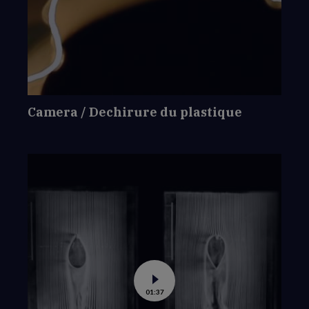
Camera
/
Dechirure
du
plastique
Camera / Dechirure du plastique
Voir
01:37
la
vidéo