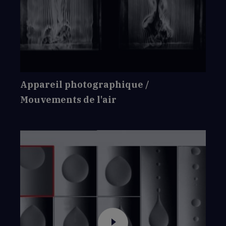
de
Appareil
photographique
/
Mouvements
de
l'air
Appareil photographique /
Mouvements de l'air
Voir