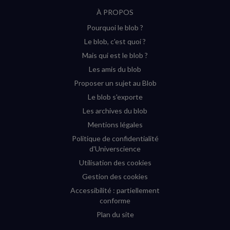
suivre
suivre
suivre
suivre
RSS
À PROPOS
sur
sur
sur
sur
Pourquoi le blob ?
YouTube
Instagram
Facebook
Twitter
Le blob, c'est quoi ?
(nouvelle
(nouvelle
(nouvelle
(nouvelle
Mais qui est le blob ?
fenêtre)
fenêtre)
fenêtre)
fenêtre)
Les amis du blob
Proposer un sujet au Blob
Le blob s'exporte
Les archives du blob
Mentions légales
Politique de confidentialité
d'Universcience
Utilisation des cookies
Gestion des cookies
Accessibilité : partiellement
conforme
Plan du site