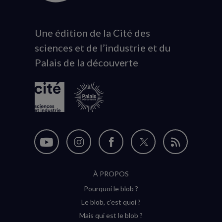
Une édition de la Cité des
Animation
sciences et de l’industrie et du
du
Palais de la découverte
logo
Nous
Nous
Nous
Nous
Flux
suivre
suivre
suivre
suivre
RSS
À PROPOS
sur
sur
sur
sur
Pourquoi le blob ?
YouTube
Instagram
Facebook
Twitter
Le blob, c'est quoi ?
(nouvelle
(nouvelle
(nouvelle
(nouvelle
Mais qui est le blob ?