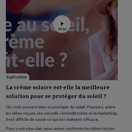
Voir
13:16
la
vidéo
de
La
crème
solaire
est-
elle
la
meilleure
solution
pour
se
Explication
protéger
du
La crème solaire est-elle la meilleure
soleil
?
solution pour se protéger du soleil ?
On croit souvent bien se protéger du soleil. Pourtant, entre
les idées reçues, les conseils contradictoires et le marketing,
il est difficile de savoir ce qui est vraiment efficace.
Pour y voir plus clair, nous avons confronté les idées reçues