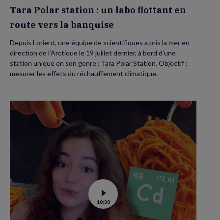
banquise
Tara Polar station : un labo flottant en
route vers la banquise
Depuis Lorient, une équipe de scientifiques a pris la mer en
direction de l’Arctique le 19 juillet dernier, à bord d’une
station unique en son genre : Tara Polar Station. Objectif :
mesurer les effets du réchauffement climatique.
Voir
10:30
la
vidéo
de