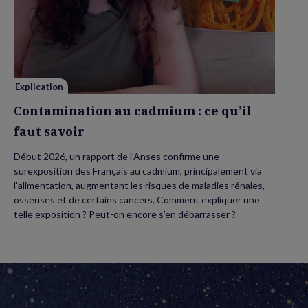
Contamination
au
cadmium :
ce
qu’il
faut
savoir
Explication
Contamination au cadmium : ce qu’il
faut savoir
Début 2026, un rapport de l’Anses confirme une
surexposition des Français au cadmium, principalement via
l’alimentation, augmentant les risques de maladies rénales,
osseuses et de certains cancers. Comment expliquer une
telle exposition ? Peut-on encore s’en débarrasser ?