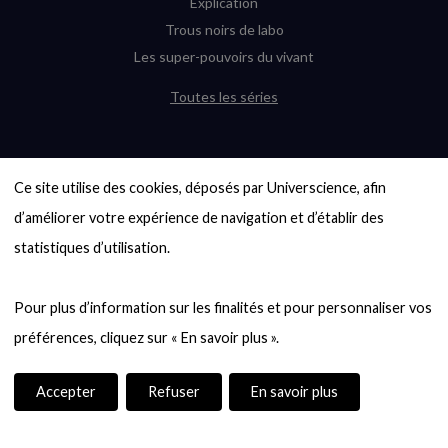
Explication
Trous noirs de labo
Les super-pouvoirs du vivant
Toutes les séries
DERNIÈRES ENQUÊTES
Ce site utilise des cookies, déposés par Universcience, afin 
6000 exoplanètes, et pas de « Terre »
en vue ?
d’améliorer votre expérience de navigation et d’établir des 
Quel avenir pour les cryptos ?
statistiques d’utilisation.

Un loup préhistorique ressuscité ? La
désextinction en question
Pour plus d’information sur les finalités et pour personnaliser vos 
Entre mathématiques et politique : la
quête d’un vote équitable
Évaluer l’intelligence humaine : un vrai
casse-tête
Accepter
Refuser
En savoir plus
Toutes les enquêtes