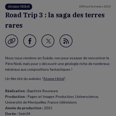
Atome Hôtel
Diffusé le
4 mars 2015
Road Trip 3 : la saga des terres
rares
Garder en favori
Partager
Partager
Flux
sur
sur
RSS
Nous nous rendons en Suède, non pour essayer de rencontrer le
Facebook
Twitter
Père Noël, mais pour y découvrir une géologie riche de nombreux
(nouvelle
(nouvelle
minéraux aux compositions fantastiques !
fenêtre)
fenêtre)
Un film tiré du webdoc "
Atome Hôtel
".
Réalisation :
Baptiste Rouveure
Production :
Pages et Images Production, Universcience,
Université de Montpellier, France télévisions
Année de production :
2015
Durée :
5min34