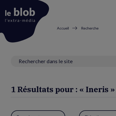
Fil
Accueil
Recherche
d'Ariane
Animation
du
logo
Recherche
1 Résultats pour : « Ineris »
Utiliser