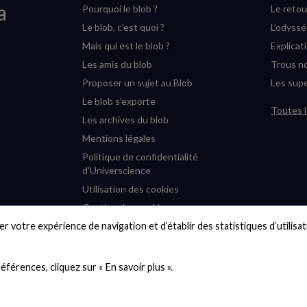
a
Pourquoi le blob ?
Le retou
Le blob, c'est quoi ?
L’odyss
Mais qui est le blob ?
Explicat
Les amis du blob
Trous no
Proposer un sujet au Blob
Les supe
Le blob s'exporte
Toutes l
Les archives du blob
Mentions légales
Politique de confidentialité
d'Universcience
Utilisation des cookies
Gestion des cookies
r votre expérience de navigation et d’établir des statistiques d’utilisati
Accessibilité : partiellement
conforme
Plan du site