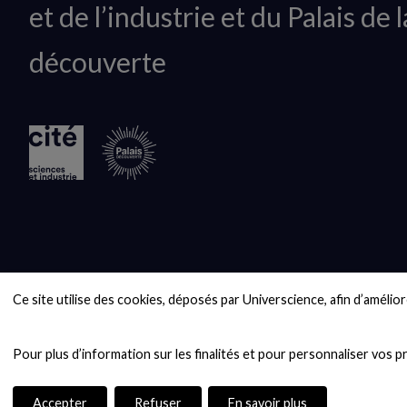
et de l’industrie et du Palais de l
logo
découverte
Ce site utilise des cookies, déposés par Universcience, afin d’améliore
Accepter
Refuser
En savoir plus