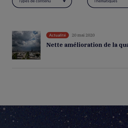
Types de contenu
Thématiques
ces
filtres
pour
réactualiser
20 mai 2020
Actualité
la
Nette amélioration de la qua
page.